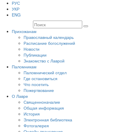
РУС
УКР
ENG
Прихожанам
Православный календарь
Расписание богослужений
Новости
Публикации
Знакомство с Лаврой
Паломникам
Паломнический отдел
Где остановиться
Что посетить
Пожертвование
О Лавре
Священноначалие
Общая информация
История
Электронная библиотека
Фотогалерея
Онлайн-трансляция