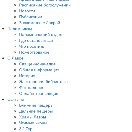
Расписание богослужений
Новости
Публикации
Знакомство с Лаврой
Паломникам
Паломнический отдел
Где остановиться
Что посетить
Пожертвование
О Лавре
Священноначалие
Общая информация
История
Электронная библиотека
Фотогалерея
Онлайн-трансляция
Святыни
Ближние пещеры
Дальние пещеры
Храмы Лавры
Чтимые иконы
3D Тур