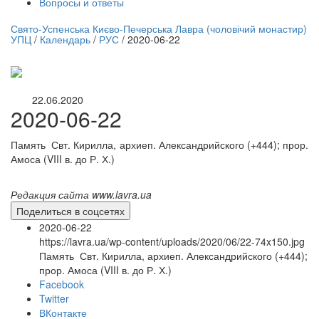
Вопросы и ответы
нлайн трансляция |
12 сентября
Свято-Успенська Києво-Печерська Лавра (чоловічий монастир)
УПЦ
/
Календарь
/
РУС
/
2020-06-22
Название трансляции
22.06.2020
2020-06-22
Память Свт. Кирилла, архиеп. Александрийского (+444); прор.
Амоса (VIII в. до Р. Х.)
Редакция сайта www.lavra.ua
Поделиться в соцсетях
2020-06-22
https://lavra.ua/wp-content/uploads/2020/06/22-74x150.jpg
Память Свт. Кирилла, архиеп. Александрийского (+444);
прор. Амоса (VIII в. до Р. Х.)
Facebook
Twitter
ВКонтакте