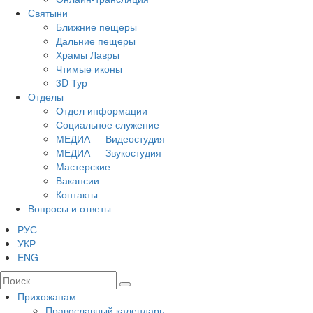
Святыни
Ближние пещеры
Дальние пещеры
Храмы Лавры
Чтимые иконы
3D Тур
Отделы
Отдел информации
Социальное служение
МЕДИА — Видеостудия
МЕДИА — Звукостудия
Мастерские
Вакансии
Контакты
Вопросы и ответы
РУС
УКР
ENG
Прихожанам
Православный календарь