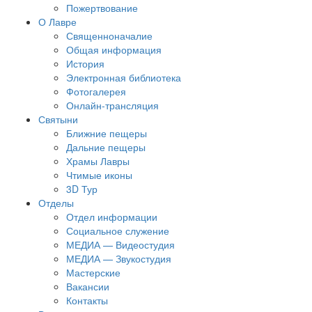
Пожертвование
О Лавре
Священноначалие
Общая информация
История
Электронная библиотека
Фотогалерея
Онлайн-трансляция
Святыни
Ближние пещеры
Дальние пещеры
Храмы Лавры
Чтимые иконы
3D Тур
Отделы
Отдел информации
Социальное служение
МЕДИА — Видеостудия
МЕДИА — Звукостудия
Мастерские
Вакансии
Контакты