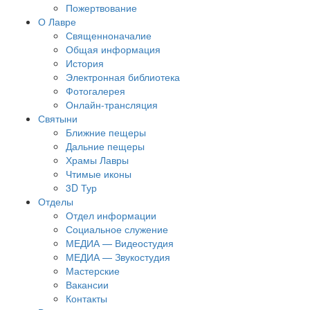
Пожертвование
О Лавре
Священноначалие
Общая информация
История
Электронная библиотека
Фотогалерея
Онлайн-трансляция
Святыни
Ближние пещеры
Дальние пещеры
Храмы Лавры
Чтимые иконы
3D Тур
Отделы
Отдел информации
Социальное служение
МЕДИА — Видеостудия
МЕДИА — Звукостудия
Мастерские
Вакансии
Контакты