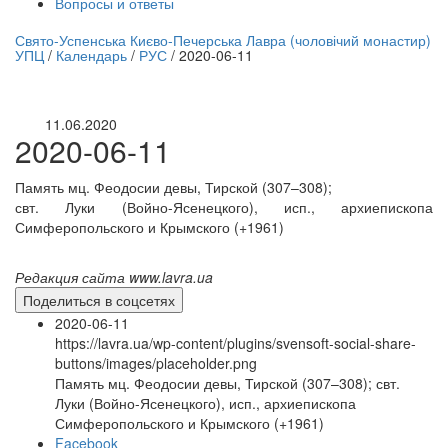
Вопросы и ответы
нлайн трансляция |
12 сентября
Свято-Успенська Києво-Печерська Лавра (чоловічий монастир)
УПЦ
/
Календарь
/
РУС
/
2020-06-11
Название трансляции
11.06.2020
2020-06-11
Память мц. Феодосии девы, Тирской (307–308);
свт. Луки (Войно-Ясенецкого), исп., архиепископа
Симферопольского и Крымского (+1961)
Редакция сайта www.lavra.ua
Поделиться в соцсетях
2020-06-11
https://lavra.ua/wp-content/plugins/svensoft-social-share-
buttons/images/placeholder.png
Память мц. Феодосии девы, Тирской (307–308); свт.
Луки (Войно-Ясенецкого), исп., архиепископа
Симферопольского и Крымского (+1961)
Facebook