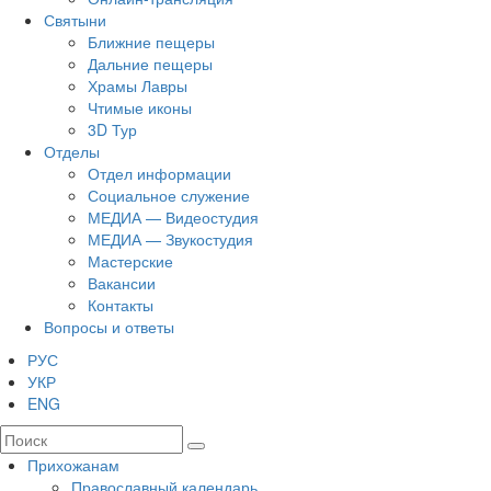
Святыни
Ближние пещеры
Дальние пещеры
Храмы Лавры
Чтимые иконы
3D Тур
Отделы
Отдел информации
Социальное служение
МЕДИА — Видеостудия
МЕДИА — Звукостудия
Мастерские
Вакансии
Контакты
Вопросы и ответы
РУС
УКР
ENG
Прихожанам
Православный календарь