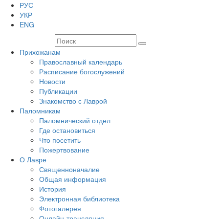
РУС
УКР
ENG
Прихожанам
Православный календарь
Расписание богослужений
Новости
Публикации
Знакомство с Лаврой
Паломникам
Паломнический отдел
Где остановиться
Что посетить
Пожертвование
О Лавре
Священноначалие
Общая информация
История
Электронная библиотека
Фотогалерея
Онлайн-трансляция