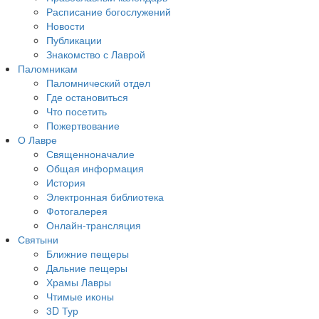
Расписание богослужений
Новости
Публикации
Знакомство с Лаврой
Паломникам
Паломнический отдел
Где остановиться
Что посетить
Пожертвование
О Лавре
Священноначалие
Общая информация
История
Электронная библиотека
Фотогалерея
Онлайн-трансляция
Святыни
Ближние пещеры
Дальние пещеры
Храмы Лавры
Чтимые иконы
3D Тур