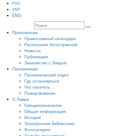
РУС
УКР
ENG
Прихожанам
Православный календарь
Расписание богослужений
Новости
Публикации
Знакомство с Лаврой
Паломникам
Паломнический отдел
Где остановиться
Что посетить
Пожертвование
О Лавре
Священноначалие
Общая информация
История
Электронная библиотека
Фотогалерея
Онлайн-трансляция