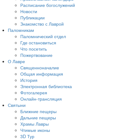
Расписание богослужений
Новости
Публикации
Знакомство с Лаврой
Паломникам
Паломнический отдел
Где остановиться
Что посетить
Пожертвование
О Лавре
Священноначалие
Общая информация
История
Электронная библиотека
Фотогалерея
Онлайн-трансляция
Святыни
Ближние пещеры
Дальние пещеры
Храмы Лавры
Чтимые иконы
3D Тур