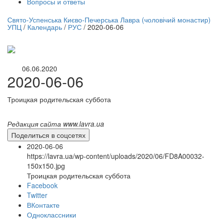
Вопросы и ответы
нлайн трансляция |
12 сентября
Свято-Успенська Києво-Печерська Лавра (чоловічий монастир)
УПЦ
/
Календарь
/
РУС
/
2020-06-06
Название трансляции
06.06.2020
2020-06-06
Троицкая родительская суббота
Редакция сайта www.lavra.ua
Поделиться в соцсетях
2020-06-06
https://lavra.ua/wp-content/uploads/2020/06/FD8A00032-
150x150.jpg
Троицкая родительская суббота
Facebook
Twitter
ВКонтакте
Одноклассники