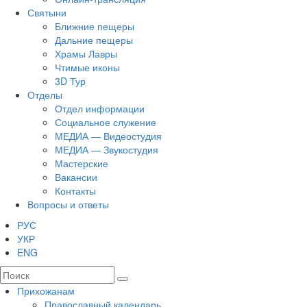
Святыни
Ближние пещеры
Дальние пещеры
Храмы Лавры
Чтимые иконы
3D Тур
Отделы
Отдел информации
Социальное служение
МЕДИА — Видеостудия
МЕДИА — Звукостудия
Мастерские
Вакансии
Контакты
Вопросы и ответы
РУС
УКР
ENG
Прихожанам
Православный календарь