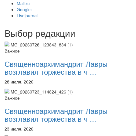
Mail.ru
Google+
Livejournal
Онлайн трансляции
Веб-камеры
Выбор редакции
12 сентября 2015
Название трансляции
12 сентября 2015
Название трансляции
12 сентября 2015
Название трансляции
Важное
12 сентября 2015
Название трансляции
12 сентября 2015
Название трансляции
Священноархимандрит Лавры
12 сентября 2015
Название трансляции
12 сентября 2015
Название трансляции
возглавил торжества в ч ...
12 сентября 2015
Название трансляции
28 июля, 2026
Перейти к архиву
Важное
Священноархимандрит Лавры
возглавил торжества в ч ...
23 июля, 2026