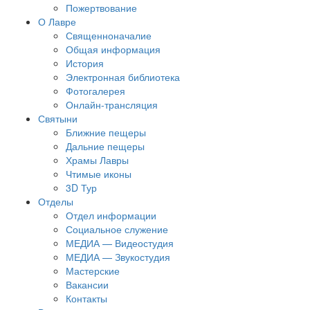
Пожертвование
О Лавре
Священноначалие
Общая информация
История
Электронная библиотека
Фотогалерея
Онлайн-трансляция
Святыни
Ближние пещеры
Дальние пещеры
Храмы Лавры
Чтимые иконы
3D Тур
Отделы
Отдел информации
Социальное служение
МЕДИА — Видеостудия
МЕДИА — Звукостудия
Мастерские
Вакансии
Контакты