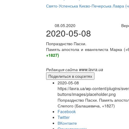
нлайн трансляция |
12 сентября
Свято-Успенська Києво-Печерська Лавра (
Название трансляции
08.05.2020
Вер
2020-05-08
Попразднство Пасхи.
Память апостола и евангелиста Марка (+
+1827)
Редакция сайта www.lavra.ua
Поделиться в соцсетях
2020-05-08
https://lavra.ua/wp-content/plugins/sve
buttons/images/placeholder.png
Попразднство Пасхи. Память апостол
Слепого (Балашевича, +1827)
Facebook
Twitter
ВКонтакте
Одноклассники