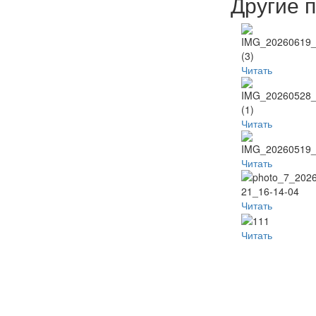
Другие 
Читать
Читать
Читать
Читать
Читать
Популя
Наместник
Пред
Неделя
видео
б