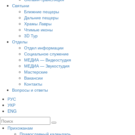
Святыни
Ближние пещеры
Дальние пещеры
Храмы Лавры
Чтимые иконы
3D Тур
Отделы
Отдел информации
Социальное служение
МЕДИА — Видеостудия
МЕДИА — Звукостудия
Мастерские
Вакансии
Контакты
Вопросы и ответы
РУС
УКР
ENG
Прихожанам
Православный календарь