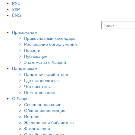
РУС
УКР
ENG
Прихожанам
Православный календарь
Расписание богослужений
Новости
Публикации
Знакомство с Лаврой
Паломникам
Паломнический отдел
Где остановиться
Что посетить
Пожертвование
О Лавре
Священноначалие
Общая информация
История
Электронная библиотека
Фотогалерея
Онлайн-трансляция