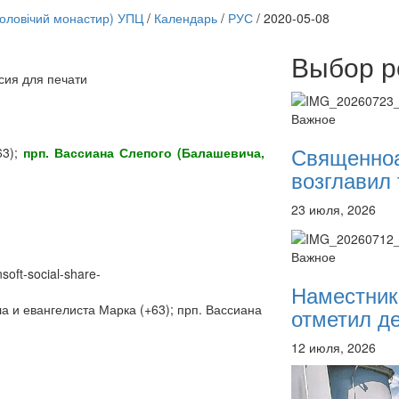
чоловічий монастир) УПЦ
/
Календарь
/
РУС
/
2020-05-08
Выбор р
сия для печати
Онлайн трансляции
12 сентября 2015
Назван
Важное
12 сентября 2015
Назван
12 сентября 2015
Назван
Священно
63);
прп. Вассиана Слепого (Балашевича,
12 сентября 2015
Назван
возглавил 
12 сентября 2015
Назван
12 сентября 2015
Назван
23 июля, 2026
12 сентября 2015
Назван
12 сентября 2015
Назван
Перейти к архиву
Важное
nsoft-social-share-
Наместник
а и евангелиста Марка (+63); прп. Вассиана
отметил де
12 июля, 2026