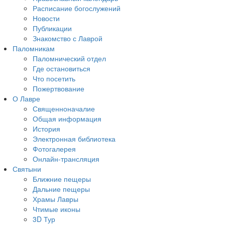
Расписание богослужений
Новости
Публикации
Знакомство с Лаврой
Паломникам
Паломнический отдел
Где остановиться
Что посетить
Пожертвование
О Лавре
Священноначалие
Общая информация
История
Электронная библиотека
Фотогалерея
Онлайн-трансляция
Святыни
Ближние пещеры
Дальние пещеры
Храмы Лавры
Чтимые иконы
3D Тур