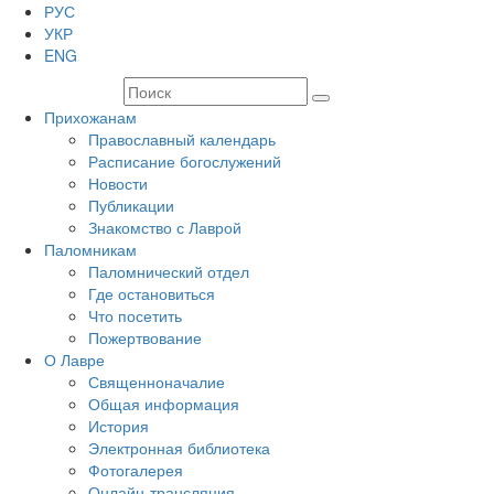
РУС
УКР
ENG
Прихожанам
Православный календарь
Расписание богослужений
Новости
Публикации
Знакомство с Лаврой
Паломникам
Паломнический отдел
Где остановиться
Что посетить
Пожертвование
О Лавре
Священноначалие
Общая информация
История
Электронная библиотека
Фотогалерея
Онлайн-трансляция