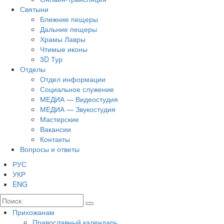
Святыни
Ближние пещеры
Дальние пещеры
Храмы Лавры
Чтимые иконы
3D Тур
Отделы
Отдел информации
Социальное служение
МЕДИА — Видеостудия
МЕДИА — Звукостудия
Мастерские
Вакансии
Контакты
Вопросы и ответы
РУС
УКР
ENG
Прихожанам
Православный календарь