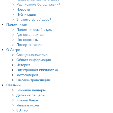
Расписание богослужений
Новости
Публикации
Знакомство с Лаврой
Паломникам
Паломнический отдел
Где остановиться
Что посетить
Пожертвование
О Лавре
Священноначалие
Общая информация
История
Электронная библиотека
Фотогалерея
Онлайн-трансляция
Святыни
Ближние пещеры
Дальние пещеры
Храмы Лавры
Чтимые иконы
3D Тур