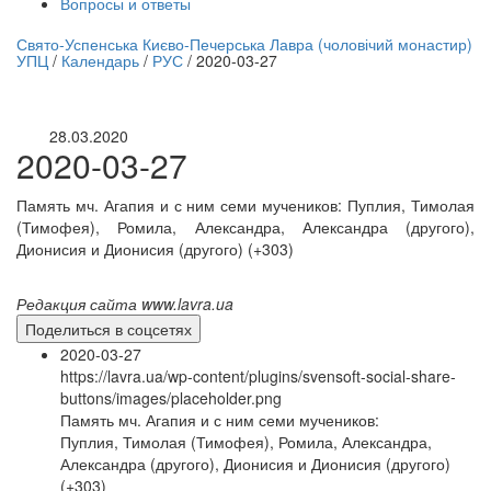
Вопросы и ответы
нлайн трансляция |
12 сентября
Свято-Успенська Києво-Печерська Лавра (чоловічий монастир)
УПЦ
/
Календарь
/
РУС
/
2020-03-27
Название трансляции
28.03.2020
2020-03-27
Память мч. Агапия и с ним семи мучеников: Пуплия, Тимолая
(Тимофея), Ромила, Александра, Александра (другого),
Дионисия и Дионисия (другого) (+303)
Редакция сайта www.lavra.ua
Поделиться в соцсетях
2020-03-27
https://lavra.ua/wp-content/plugins/svensoft-social-share-
buttons/images/placeholder.png
Память мч. Агапия и с ним семи мучеников:
Пуплия, Тимолая (Тимофея), Ромила, Александра,
Александра (другого), Дионисия и Дионисия (другого)
(+303)