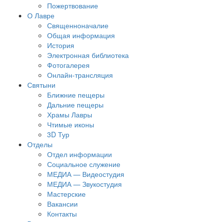
Пожертвование
О Лавре
Священноначалие
Общая информация
История
Электронная библиотека
Фотогалерея
Онлайн-трансляция
Святыни
Ближние пещеры
Дальние пещеры
Храмы Лавры
Чтимые иконы
3D Тур
Отделы
Отдел информации
Социальное служение
МЕДИА — Видеостудия
МЕДИА — Звукостудия
Мастерские
Вакансии
Контакты