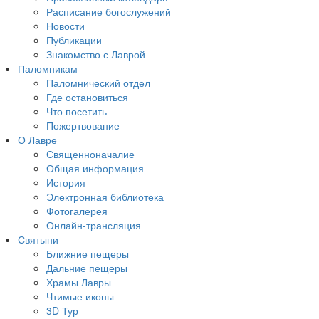
Расписание богослужений
Новости
Публикации
Знакомство с Лаврой
Паломникам
Паломнический отдел
Где остановиться
Что посетить
Пожертвование
О Лавре
Священноначалие
Общая информация
История
Электронная библиотека
Фотогалерея
Онлайн-трансляция
Святыни
Ближние пещеры
Дальние пещеры
Храмы Лавры
Чтимые иконы
3D Тур