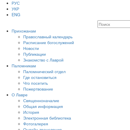
РУС
УКР
ENG
Прихожанам
Православный календарь
Расписание богослужений
Новости
Публикации
Знакомство с Лаврой
Паломникам
Паломнический отдел
Где остановиться
Что посетить
Пожертвование
О Лавре
Священноначалие
Общая информация
История
Электронная библиотека
Фотогалерея
Онлайн-трансляция