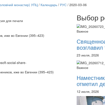
чоловічий монастир) УПЦ
/
Календарь
/
РУС
/
2020-03-06
Выбор р
сия для печати
Онлайн трансляции
12 сентября 2015
Назван
Важное
12 сентября 2015
Назван
, иже во Евгении (395–423)
12 сентября 2015
Назван
Священно
12 сентября 2015
Назван
возглавил 
12 сентября 2015
Назван
12 сентября 2015
Назван
23 июля, 2026
12 сентября 2015
Назван
12 сентября 2015
Назван
nsoft-social-share-
Перейти к архиву
Важное
ников, иже во Евгении (395–423)
Наместник
отметил де
12 июля, 2026