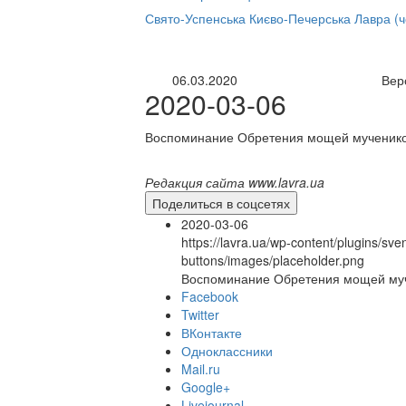
нлайн трансляция |
12 сентября
Свято-Успенська Києво-Печерська Лавра (
Название трансляции
06.03.2020
Вер
2020-03-06
Воспоминание Обретения мощей мучеников
Редакция сайта www.lavra.ua
Поделиться в соцсетях
2020-03-06
https://lavra.ua/wp-content/plugins/sve
buttons/images/placeholder.png
Воспоминание Обретения мощей муче
Facebook
Twitter
ВКонтакте
Одноклассники
Mail.ru
Google+
Livejournal