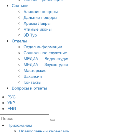
Святыни
Ближние пещеры
Дальние пещеры
Храмы Лавры
Чтимые иконы
3D Тур
Отделы
Отдел информации
Социальное служение
МЕДИА — Видеостудия
МЕДИА — Звукостудия
Мастерские
Вакансии
Контакты
Вопросы и ответы
РУС
УКР
ENG
Прихожанам
Православный календарь