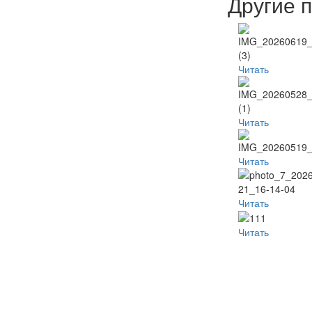
Другие 
Читать
Читать
Читать
Читать
Читать
Популя
Наместник
Пред
Неделя
видео
б