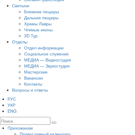
Святыни
Ближние пещеры
Дальние пещеры
Храмы Лавры
Чтимые иконы
3D Тур
Отделы
Отдел информации
Социальное служение
МЕДИА — Видеостудия
МЕДИА — Звукостудия
Мастерские
Вакансии
Контакты
Вопросы и ответы
РУС
УКР
ENG
Прихожанам
Православный календарь