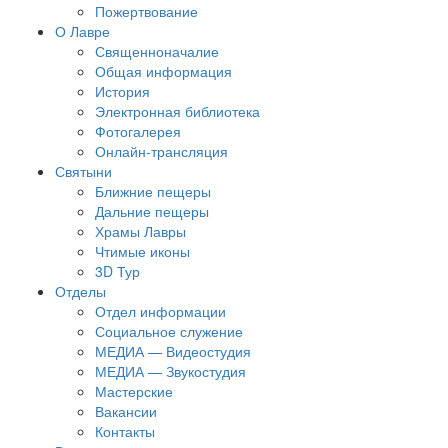
Пожертвование
О Лавре
Священноначалие
Общая информация
История
Электронная библиотека
Фотогалерея
Онлайн-трансляция
Святыни
Ближние пещеры
Дальние пещеры
Храмы Лавры
Чтимые иконы
3D Тур
Отделы
Отдел информации
Социальное служение
МЕДИА — Видеостудия
МЕДИА — Звукостудия
Мастерские
Вакансии
Контакты