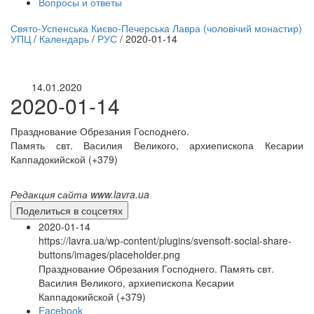
Вопросы и ответы
нлайн трансляция |
12 сентября
Свято-Успенська Києво-Печерська Лавра (чоловічий монастир)
УПЦ
/
Календарь
/
РУС
/
2020-01-14
Название трансляции
14.01.2020
2020-01-14
Празднование Обрезания Господнего.
Память свт. Василия Великого, архиепископа Кесарии
Каппадокийской (+379)
Редакция сайта www.lavra.ua
Поделиться в соцсетях
2020-01-14
https://lavra.ua/wp-content/plugins/svensoft-social-share-
buttons/images/placeholder.png
Празднование Обрезания Господнего. Память свт.
Василия Великого, архиепископа Кесарии
Каппадокийской (+379)
Facebook