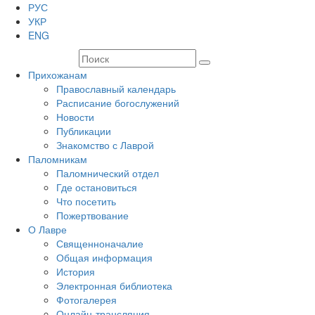
РУС
УКР
ENG
Прихожанам
Православный календарь
Расписание богослужений
Новости
Публикации
Знакомство с Лаврой
Паломникам
Паломнический отдел
Где остановиться
Что посетить
Пожертвование
О Лавре
Священноначалие
Общая информация
История
Электронная библиотека
Фотогалерея
Онлайн-трансляция