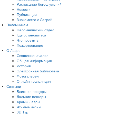
Расписание богослужений
Новости
Публикации
Знакомство с Лаврой
Паломникам
Паломнический отдел
Где остановиться
Что посетить
Пожертвование
О Лавре
Священноначалие
Общая информация
История
Электронная библиотека
Фотогалерея
Онлайн-трансляция
Святыни
Ближние пещеры
Дальние пещеры
Храмы Лавры
Чтимые иконы
3D Тур