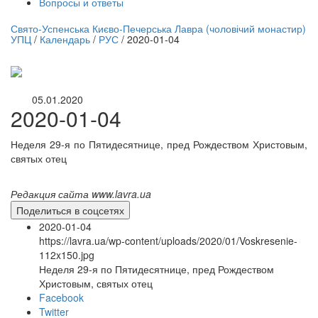
Вопросы и ответы
нлайн трансляция |
12 сентября
Свято-Успенська Києво-Печерська Лавра (чоловічий монастир)
УПЦ
/
Календарь
/
РУС
/
2020-01-04
Название трансляции
05.01.2020
2020-01-04
Неделя 29-я по Пятидесятнице, пред Рождеством Христовым,
святых отец
Редакция сайта www.lavra.ua
Поделиться в соцсетях
2020-01-04
https://lavra.ua/wp-content/uploads/2020/01/Voskresenie-
112x150.jpg
Неделя 29-я по Пятидесятнице, пред Рождеством
Христовым, святых отец
Facebook
Twitter