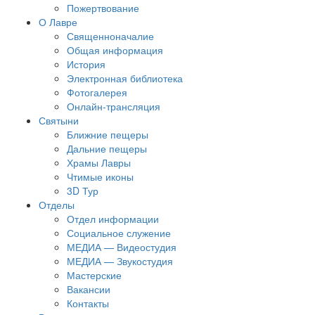
Пожертвование
О Лавре
Священноначалие
Общая информация
История
Электронная библиотека
Фотогалерея
Онлайн-трансляция
Святыни
Ближние пещеры
Дальние пещеры
Храмы Лавры
Чтимые иконы
3D Тур
Отделы
Отдел информации
Социальное служение
МЕДИА — Видеостудия
МЕДИА — Звукостудия
Мастерские
Вакансии
Контакты