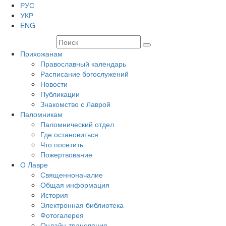
РУС
УКР
ENG
Прихожанам
Православный календарь
Расписание богослужений
Новости
Публикации
Знакомство с Лаврой
Паломникам
Паломнический отдел
Где остановиться
Что посетить
Пожертвование
О Лавре
Священноначалие
Общая информация
История
Электронная библиотека
Фотогалерея
Онлайн-трансляция