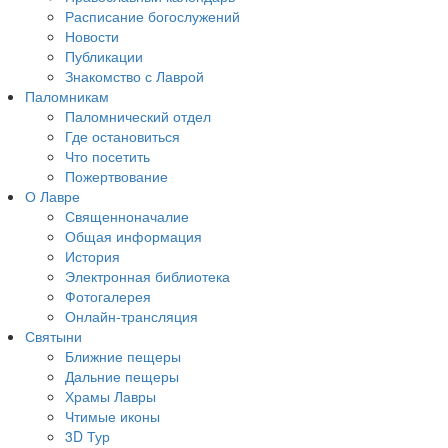
Расписание богослужений
Новости
Публикации
Знакомство с Лаврой
Паломникам
Паломнический отдел
Где остановиться
Что посетить
Пожертвование
О Лавре
Священноначалие
Общая информация
История
Электронная библиотека
Фотогалерея
Онлайн-трансляция
Святыни
Ближние пещеры
Дальние пещеры
Храмы Лавры
Чтимые иконы
3D Тур