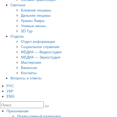
Святыни
Ближние пещеры
Дальние пещеры
Храмы Лавры
Чтимые иконы
3D Тур
Отделы
Отдел информации
Социальное служение
МЕДИА — Видеостудия
МЕДИА — Звукостудия
Мастерские
Вакансии
Контакты
Вопросы и ответы
РУС
УКР
ENG
Прихожанам
Православный календарь