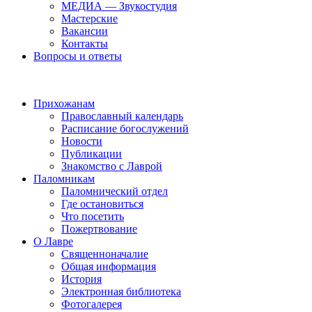
МЕДИА — Звукостудия
Мастерские
Вакансии
Контакты
Вопросы и ответы
Прихожанам
Православный календарь
Расписание богослужений
Новости
Публикации
Знакомство с Лаврой
Паломникам
Паломнический отдел
Где остановиться
Что посетить
Пожертвование
О Лавре
Священноначалие
Общая информация
История
Электронная библиотека
Фотогалерея