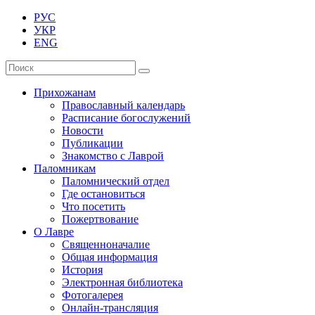
РУС
УКР
ENG
Прихожанам
Православный календарь
Расписание богослужений
Новости
Публикации
Знакомство с Лаврой
Паломникам
Паломнический отдел
Где остановиться
Что посетить
Пожертвование
О Лавре
Священноначалие
Общая информация
История
Электронная библиотека
Фотогалерея
Онлайн-трансляция