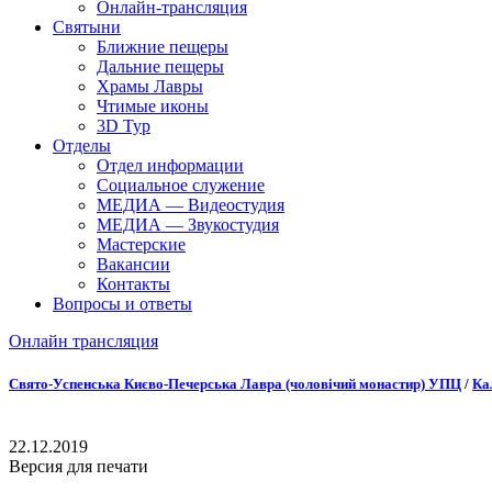
Онлайн-трансляция
Святыни
Ближние пещеры
Дальние пещеры
Храмы Лавры
Чтимые иконы
3D Тур
Отделы
Отдел информации
Социальное служение
МЕДИА — Видеостудия
МЕДИА — Звукостудия
Мастерские
Вакансии
Контакты
Вопросы и ответы
Онлайн трансляция
Онлайн трансляция |
12 сентября
Свято-Успенська Києво-Печерська Лавра (чоловічий монастир) УПЦ
/
Ка
Название трансляции
22.12.2019
Версия для печати