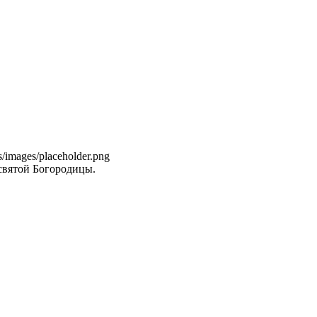
ns/images/placeholder.png
святой Богородицы.