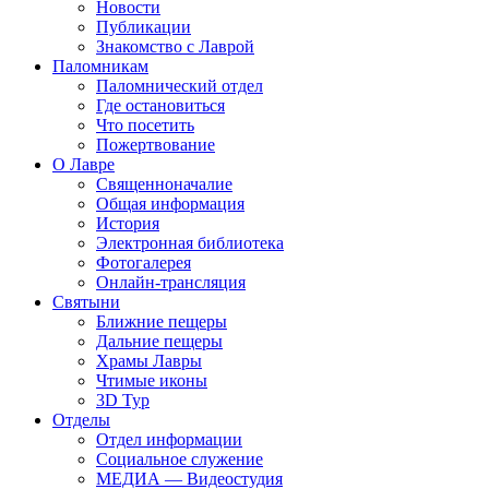
Новости
Публикации
Знакомство с Лаврой
Паломникам
Паломнический отдел
Где остановиться
Что посетить
Пожертвование
О Лавре
Священноначалие
Общая информация
История
Электронная библиотека
Фотогалерея
Онлайн-трансляция
Святыни
Ближние пещеры
Дальние пещеры
Храмы Лавры
Чтимые иконы
3D Тур
Отделы
Отдел информации
Социальное служение
МЕДИА — Видеостудия