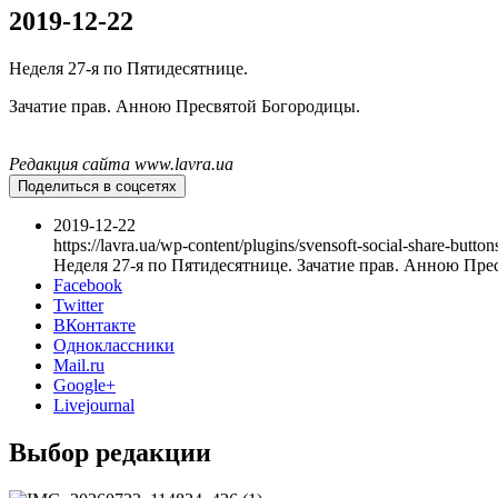
2019-12-22
Неделя 27-я по Пятидесятнице.
Зачатие прав. Анною Пресвятой Богородицы.
Редакция сайта www.lavra.ua
Поделиться в соцсетях
2019-12-22
https://lavra.ua/wp-content/plugins/svensoft-social-share-butto
Неделя 27-я по Пятидесятнице. Зачатие прав. Анною Пре
Facebook
Twitter
ВКонтакте
Одноклассники
Mail.ru
Google+
Livejournal
Онлайн трансляции
Веб-камеры
Выбор редакции
12 сентября 2015
Название трансляции