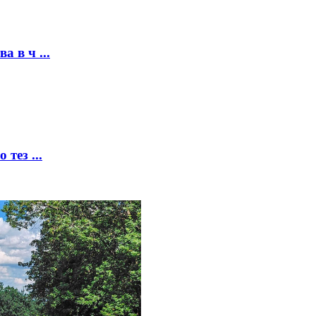
 в ч ...
тез ...