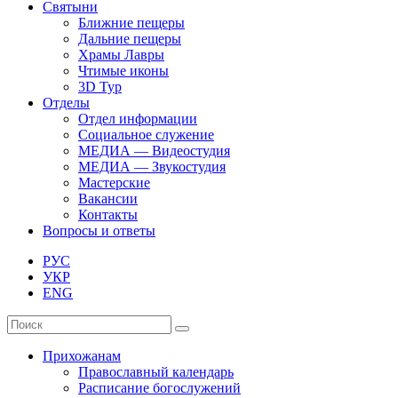
Святыни
Ближние пещеры
Дальние пещеры
Храмы Лавры
Чтимые иконы
3D Тур
Отделы
Отдел информации
Социальное служение
МЕДИА — Видеостудия
МЕДИА — Звукостудия
Мастерские
Вакансии
Контакты
Вопросы и ответы
РУС
УКР
ENG
Прихожанам
Православный календарь
Расписание богослужений