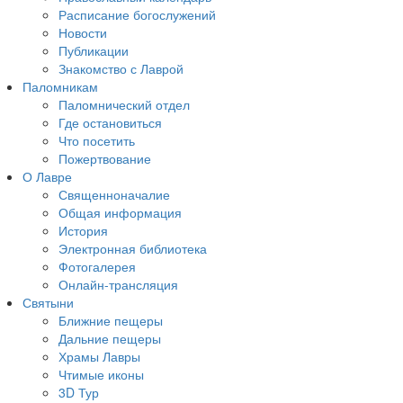
Расписание богослужений
Новости
Публикации
Знакомство с Лаврой
Паломникам
Паломнический отдел
Где остановиться
Что посетить
Пожертвование
О Лавре
Священноначалие
Общая информация
История
Электронная библиотека
Фотогалерея
Онлайн-трансляция
Святыни
Ближние пещеры
Дальние пещеры
Храмы Лавры
Чтимые иконы
3D Тур