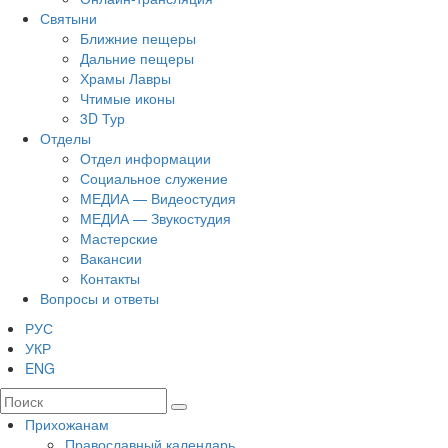
Святыни
Ближние пещеры
Дальние пещеры
Храмы Лавры
Чтимые иконы
3D Тур
Отделы
Отдел информации
Социальное служение
МЕДИА — Видеостудия
МЕДИА — Звукостудия
Мастерские
Вакансии
Контакты
Вопросы и ответы
РУС
УКР
ENG
Прихожанам
Православный календарь