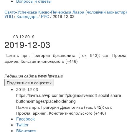
Вопросы и ответы
нлайн трансляция |
12 сентября
Свято-Успенська Києво-Печерська Лавра (чоловічий монастир)
УПЦ
/
Календарь
/
РУС
/
2019-12-03
Название трансляции
03.12.2019
2019-12-03
Память прп. Григория Декаполита (+ок. 842); свт. Прокла,
архиеп. Константинопольского (+446)
Редакция сайта www.lavra.ua
Поделиться в соцсетях
2019-12-03
https://lavra.ua/wp-content/plugins/svensoft-social-share-
buttons/images/placeholder.png
Память прп. Григория Декаполита (+ок. 842); свт.
Прокла, архиеп. Константинопольского (+446)
Facebook
Twitter
ВКонтакте