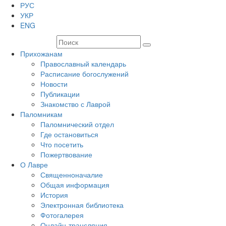
РУС
УКР
ENG
Прихожанам
Православный календарь
Расписание богослужений
Новости
Публикации
Знакомство с Лаврой
Паломникам
Паломнический отдел
Где остановиться
Что посетить
Пожертвование
О Лавре
Священноначалие
Общая информация
История
Электронная библиотека
Фотогалерея
Онлайн-трансляция