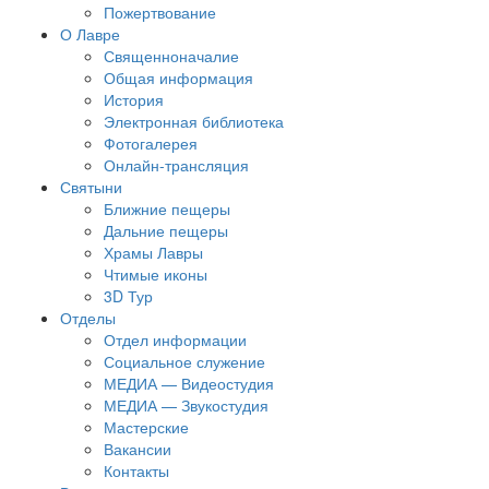
Пожертвование
О Лавре
Священноначалие
Общая информация
История
Электронная библиотека
Фотогалерея
Онлайн-трансляция
Святыни
Ближние пещеры
Дальние пещеры
Храмы Лавры
Чтимые иконы
3D Тур
Отделы
Отдел информации
Социальное служение
МЕДИА — Видеостудия
МЕДИА — Звукостудия
Мастерские
Вакансии
Контакты