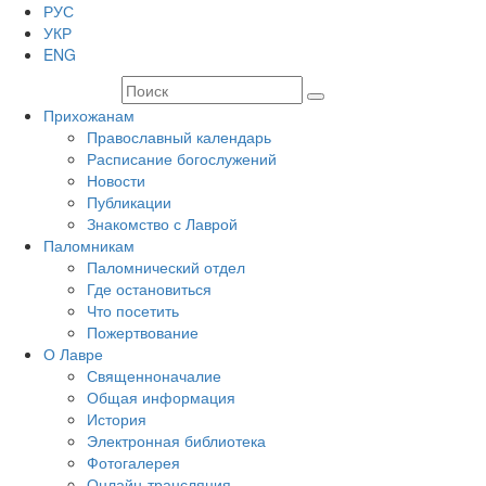
РУС
УКР
ENG
Прихожанам
Православный календарь
Расписание богослужений
Новости
Публикации
Знакомство с Лаврой
Паломникам
Паломнический отдел
Где остановиться
Что посетить
Пожертвование
О Лавре
Священноначалие
Общая информация
История
Электронная библиотека
Фотогалерея
Онлайн-трансляция