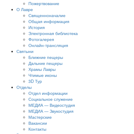
Пожертвование
О Лавре
Священноначалие
Общая информация
История
Электронная библиотека
Фотогалерея
Онлайн-трансляция
Святыни
Ближние пещеры
Дальние пещеры
Храмы Лавры
Чтимые иконы
3D Тур
Отделы
Отдел информации
Социальное служение
МЕДИА — Видеостудия
МЕДИА — Звукостудия
Мастерские
Вакансии
Контакты