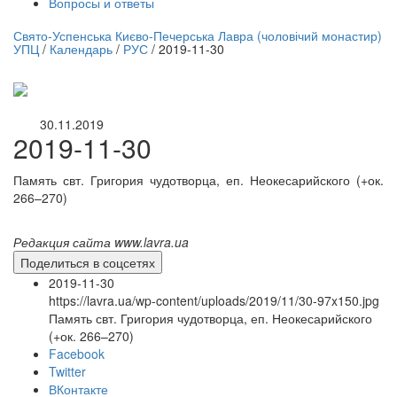
Вопросы и ответы
нлайн трансляция |
12 сентября
Свято-Успенська Києво-Печерська Лавра (чоловічий монастир)
УПЦ
/
Календарь
/
РУС
/
2019-11-30
Название трансляции
30.11.2019
2019-11-30
Память свт. Григория чудотворца, еп. Неокесарийского (+ок.
266–270)
Редакция сайта www.lavra.ua
Поделиться в соцсетях
2019-11-30
https://lavra.ua/wp-content/uploads/2019/11/30-97x150.jpg
Память свт. Григория чудотворца, еп. Неокесарийского
(+ок. 266–270)
Facebook
Twitter
ВКонтакте