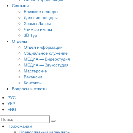
Святыни
Ближние пещеры
Дальние пещеры
Храмы Лавры
Чтимые иконы
3D Тур
Отделы
Отдел информации
Социальное служение
МЕДИА — Видеостудия
МЕДИА — Звукостудия
Мастерские
Вакансии
Контакты
Вопросы и ответы
РУС
УКР
ENG
Прихожанам
Православный календарь