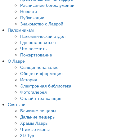
Расписание богослужений
Новости
Публикации
Знакомство с Лаврой
Паломникам
Паломнический отдел
Где остановиться
Что посетить
Пожертвование
О Лавре
Священноначалие
Общая информация
История
Электронная библиотека
Фотогалерея
Онлайн-трансляция
Святыни
Ближние пещеры
Дальние пещеры
Храмы Лавры
Чтимые иконы
3D Тур