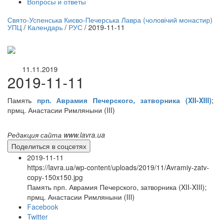
Вопросы и ответы
нлайн трансляция |
12 сентября
Свято-Успенська Києво-Печерська Лавра (чоловічий монастир)
УПЦ
/
Календарь
/
РУС
/
2019-11-11
Название трансляции
11.11.2019
2019-11-11
Память
прп. Аврамия Печерского, затворника (XII-XIII)
;
прмц. Анастасии Римляныни (III)
Редакция сайта www.lavra.ua
Поделиться в соцсетях
2019-11-11
https://lavra.ua/wp-content/uploads/2019/11/Avramiy-zatv-
copy-150x150.jpg
Память прп. Аврамия Печерского, затворника (XII-XIII);
прмц. Анастасии Римляныни (III)
Facebook
Twitter