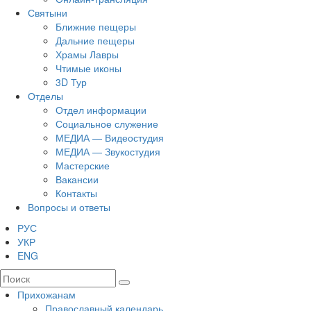
Святыни
Ближние пещеры
Дальние пещеры
Храмы Лавры
Чтимые иконы
3D Тур
Отделы
Отдел информации
Социальное служение
МЕДИА — Видеостудия
МЕДИА — Звукостудия
Мастерские
Вакансии
Контакты
Вопросы и ответы
РУС
УКР
ENG
Прихожанам
Православный календарь