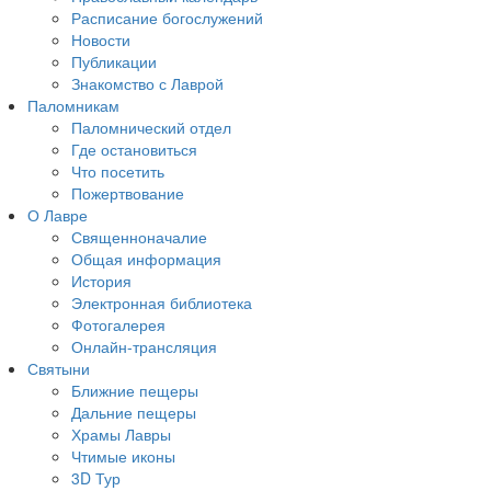
Расписание богослужений
Новости
Публикации
Знакомство с Лаврой
Паломникам
Паломнический отдел
Где остановиться
Что посетить
Пожертвование
О Лавре
Священноначалие
Общая информация
История
Электронная библиотека
Фотогалерея
Онлайн-трансляция
Святыни
Ближние пещеры
Дальние пещеры
Храмы Лавры
Чтимые иконы
3D Тур