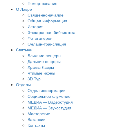
Пожертвование
О Лавре
Священноначалие
Общая информация
История
Электронная библиотека
Фотогалерея
Онлайн-трансляция
Святыни
Ближние пещеры
Дальние пещеры
Храмы Лавры
Чтимые иконы
3D Тур
Отделы
Отдел информации
Социальное служение
МЕДИА — Видеостудия
МЕДИА — Звукостудия
Мастерские
Вакансии
Контакты