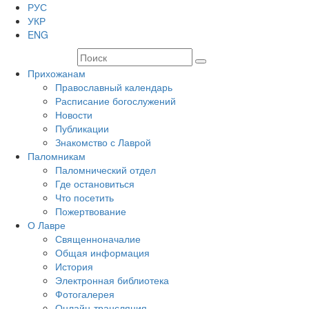
РУС
УКР
ENG
Прихожанам
Православный календарь
Расписание богослужений
Новости
Публикации
Знакомство с Лаврой
Паломникам
Паломнический отдел
Где остановиться
Что посетить
Пожертвование
О Лавре
Священноначалие
Общая информация
История
Электронная библиотека
Фотогалерея
Онлайн-трансляция