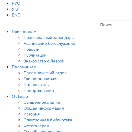
РУС
УКР
ENG
Прихожанам
Православный календарь
Расписание богослужений
Новости
Публикации
Знакомство с Лаврой
Паломникам
Паломнический отдел
Где остановиться
Что посетить
Пожертвование
О Лавре
Священноначалие
Общая информация
История
Электронная библиотека
Фотогалерея
Онлайн-трансляция