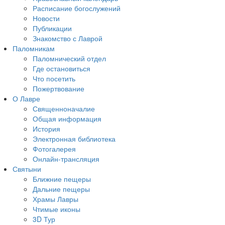
Расписание богослужений
Новости
Публикации
Знакомство с Лаврой
Паломникам
Паломнический отдел
Где остановиться
Что посетить
Пожертвование
О Лавре
Священноначалие
Общая информация
История
Электронная библиотека
Фотогалерея
Онлайн-трансляция
Святыни
Ближние пещеры
Дальние пещеры
Храмы Лавры
Чтимые иконы
3D Тур