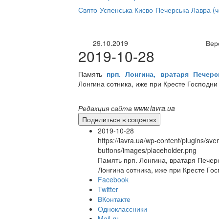
нлайн трансляция |
12 сентября
Свято-Успенська Києво-Печерська Лавра (
Название трансляции
29.10.2019
Вер
2019-10-28
Память
прп. Лонгина, вратаря Печерс
Лонгина сотника, иже при Кресте Господни 
Редакция сайта www.lavra.ua
Поделиться в соцсетях
2019-10-28
https://lavra.ua/wp-content/plugins/sve
buttons/images/placeholder.png
Память прп. Лонгина, вратаря Печерск
Лонгина сотника, иже при Кресте Госп
Facebook
Twitter
ВКонтакте
Одноклассники
Mail.ru