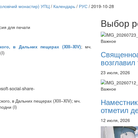
чоловічий монастир) УПЦ
/
Календарь
/
РУС
/
2019-10-28
Выбор р
сия для печати
Онлайн трансляции
12 сентября 2015
Назван
Важное
12 сентября 2015
Назван
кого, в Дальних пещерах (XIII–XIV)
; мч.
12 сентября 2015
Назван
Священно
(I)
12 сентября 2015
Назван
возглавил 
12 сентября 2015
Назван
12 сентября 2015
Назван
23 июля, 2026
12 сентября 2015
Назван
12 сентября 2015
Назван
Перейти к архиву
nsoft-social-share-
Важное
Наместник
ого, в Дальних пещерах (XIII–XIV); мч.
одни (I)
отметил де
12 июля, 2026