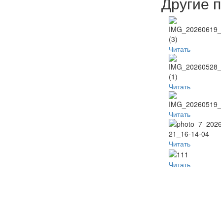
Другие 
Читать
Читать
Читать
Читать
Читать
Популя
Наместник
Пред
Неделя
видео
б