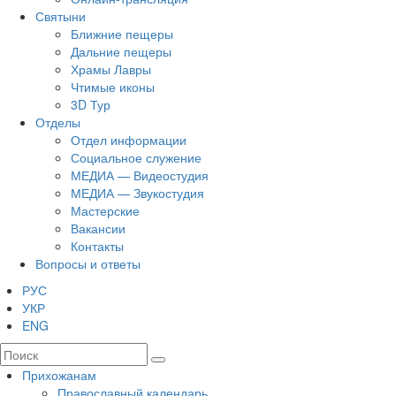
Святыни
Ближние пещеры
Дальние пещеры
Храмы Лавры
Чтимые иконы
3D Тур
Отделы
Отдел информации
Социальное служение
МЕДИА — Видеостудия
МЕДИА — Звукостудия
Мастерские
Вакансии
Контакты
Вопросы и ответы
РУС
УКР
ENG
Прихожанам
Православный календарь