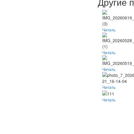
Другие 
Читать
Читать
Читать
Читать
Читать
Популя
Наместник
Пред
Неделя
видео
б