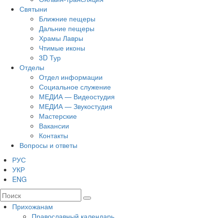
Святыни
Ближние пещеры
Дальние пещеры
Храмы Лавры
Чтимые иконы
3D Тур
Отделы
Отдел информации
Социальное служение
МЕДИА — Видеостудия
МЕДИА — Звукостудия
Мастерские
Вакансии
Контакты
Вопросы и ответы
РУС
УКР
ENG
Прихожанам
Православный календарь