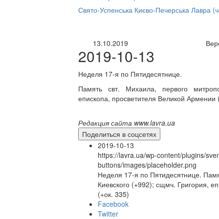
нлайн трансляция |
12 сентября
Свято-Успенська Києво-Печерська Лавра (
Название трансляции
13.10.2019
Вер
2019-10-13
Неделя 17-я по Пятидесятнице.
Память свт. Михаила, первого митропо
епископа, просветителя Великой Армении (
Редакция сайта www.lavra.ua
Поделиться в соцсетях
2019-10-13
https://lavra.ua/wp-content/plugins/sve
buttons/images/placeholder.png
Неделя 17-я по Пятидесятнице. Памя
Киевского (+992); сщмч. Григория, 
(+ок. 335)
Facebook
Twitter