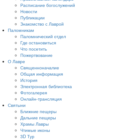
Расписание богослужений
Новости
Публикации
Знакомство с Лаврой
Паломникам
Паломнический отдел
Где остановиться
Что посетить
Пожертвование
О Лавре
Священноначалие
Общая информация
История
Электронная библиотека
Фотогалерея
Онлайн-трансляция
Святыни
Ближние пещеры
Дальние пещеры
Храмы Лавры
Чтимые иконы
3D Тур