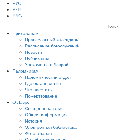
РУС
УКР
ENG
Прихожанам
Православный календарь
Расписание богослужений
Новости
Публикации
Знакомство с Лаврой
Паломникам
Паломнический отдел
Где остановиться
Что посетить
Пожертвование
О Лавре
Священноначалие
Общая информация
История
Электронная библиотека
Фотогалерея
Онлайн-трансляция