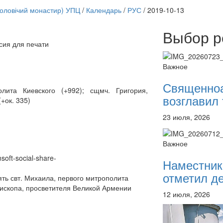
чоловічий монастир) УПЦ
/
Календарь
/
РУС
/
2019-10-13
Выбор р
сия для печати
Онлайн трансляции
12 сентября 2015
Назван
Важное
12 сентября 2015
Назван
12 сентября 2015
Назван
Священно
12 сентября 2015
Назван
лита Киевского (+992); сщмч. Григория,
возглавил 
12 сентября 2015
Назван
+ок. 335)
12 сентября 2015
Назван
23 июля, 2026
12 сентября 2015
Назван
12 сентября 2015
Назван
Перейти к архиву
Важное
nsoft-social-share-
Наместник
отметил де
ть свт. Михаила, первого митрополита
епископа, просветителя Великой Армении
12 июля, 2026