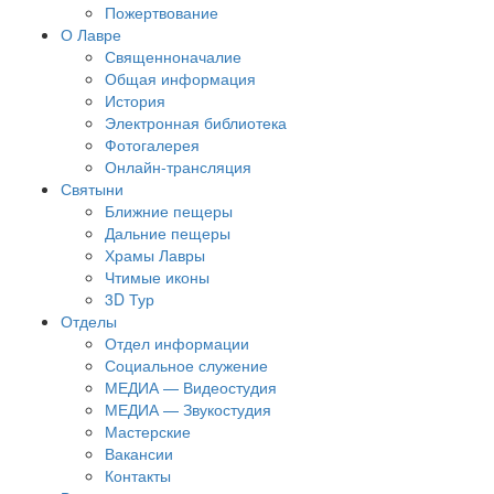
Пожертвование
О Лавре
Священноначалие
Общая информация
История
Электронная библиотека
Фотогалерея
Онлайн-трансляция
Святыни
Ближние пещеры
Дальние пещеры
Храмы Лавры
Чтимые иконы
3D Тур
Отделы
Отдел информации
Социальное служение
МЕДИА — Видеостудия
МЕДИА — Звукостудия
Мастерские
Вакансии
Контакты