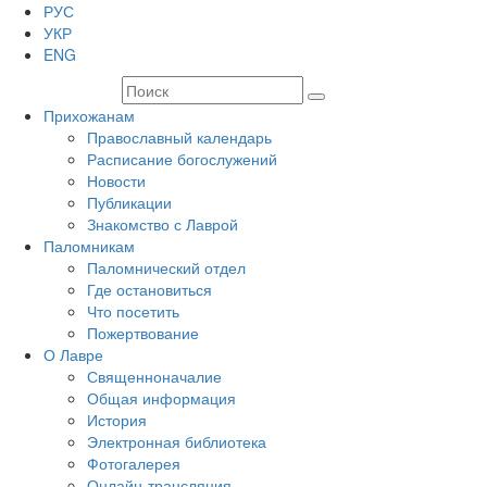
РУС
УКР
ENG
Прихожанам
Православный календарь
Расписание богослужений
Новости
Публикации
Знакомство с Лаврой
Паломникам
Паломнический отдел
Где остановиться
Что посетить
Пожертвование
О Лавре
Священноначалие
Общая информация
История
Электронная библиотека
Фотогалерея
Онлайн-трансляция