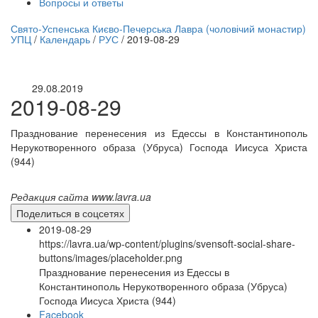
Вопросы и ответы
нлайн трансляция |
12 сентября
Свято-Успенська Києво-Печерська Лавра (чоловічий монастир)
УПЦ
/
Календарь
/
РУС
/
2019-08-29
Название трансляции
29.08.2019
2019-08-29
Празднование перенесения из Едессы в Константинополь
Нерукотворенного образа (Убруса) Господа Иисуса Христа
(944)
Редакция сайта www.lavra.ua
Поделиться в соцсетях
2019-08-29
https://lavra.ua/wp-content/plugins/svensoft-social-share-
buttons/images/placeholder.png
Празднование перенесения из Едессы в
Константинополь Нерукотворенного образа (Убруса)
Господа Иисуса Христа (944)
Facebook