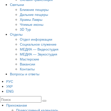
Святыни
Ближние пещеры
Дальние пещеры
Храмы Лавры
Чтимые иконы
3D Тур
Отделы
Отдел информации
Социальное служение
МЕДИА — Видеостудия
МЕДИА — Звукостудия
Мастерские
Вакансии
Контакты
Вопросы и ответы
РУС
УКР
ENG
Прихожанам
Православный календарь