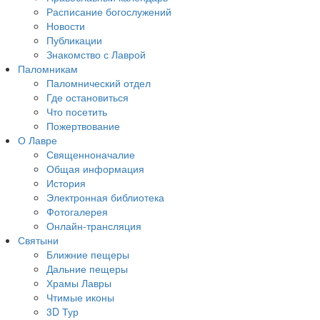
Расписание богослужений
Новости
Публикации
Знакомство с Лаврой
Паломникам
Паломнический отдел
Где остановиться
Что посетить
Пожертвование
О Лавре
Священноначалие
Общая информация
История
Электронная библиотека
Фотогалерея
Онлайн-трансляция
Святыни
Ближние пещеры
Дальние пещеры
Храмы Лавры
Чтимые иконы
3D Тур