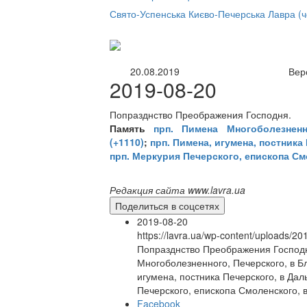
нлайн трансляция |
12 сентября
Свято-Успенська Києво-Печерська Лавра (
Название трансляции
20.08.2019
Вер
2019-08-20
Попразднство Преображения Господня.
Память
прп. Пимена Многоболезнен
(+1110)
;
прп. Пимена, игумена, постника 
прп. Меркурия Печерского, епископа См
Редакция сайта www.lavra.ua
Поделиться в соцсетях
2019-08-20
https://lavra.ua/wp-content/uploads/2
Попразднство Преображения Господн
Многоболезненного, Печерского, в Б
игумена, постника Печерского, в Дал
Печерского, епископа Смоленского, 
Facebook