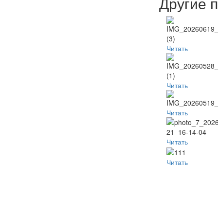
Другие 
Читать
Читать
Читать
Читать
Читать
Популя
Наместник
Пред
Неделя
видео
б