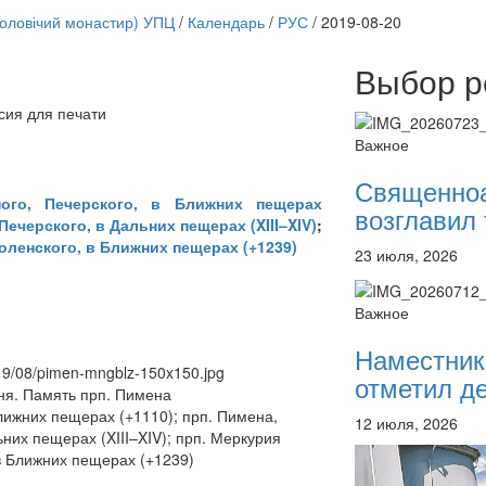
чоловічий монастир) УПЦ
/
Календарь
/
РУС
/
2019-08-20
Выбор р
Онлайн трансляции
сия для печати
12 сентября 2015
Назван
Важное
12 сентября 2015
Назван
12 сентября 2015
Назван
Священно
12 сентября 2015
Назван
ного, Печерского, в Ближних пещерах
возглавил 
12 сентября 2015
Назван
Печерского, в Дальних пещерах (XIII–XIV)
;
12 сентября 2015
Назван
оленского, в Ближних пещерах (+1239)
23 июля, 2026
12 сентября 2015
Назван
12 сентября 2015
Назван
Перейти к архиву
Важное
Наместник
019/08/pimen-mngblz-150x150.jpg
отметил де
я. Память прп. Пимена
лижних пещерах (+1110); прп. Пимена,
12 июля, 2026
ьних пещерах (XIII–XIV); прп. Меркурия
в Ближних пещерах (+1239)