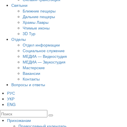
Святыни
Ближние пещеры
Дальние пещеры
Храмы Лавры
Чтимые иконы
3D Тур
Отделы
Отдел информации
Социальное служение
МЕДИА — Видеостудия
МЕДИА — Звукостудия
Мастерские
Вакансии
Контакты
Вопросы и ответы
РУС
УКР
ENG
Прихожанам
Православный календарь