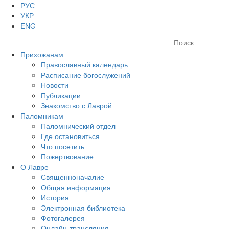
РУС
УКР
ENG
Прихожанам
Православный календарь
Расписание богослужений
Новости
Публикации
Знакомство с Лаврой
Паломникам
Паломнический отдел
Где остановиться
Что посетить
Пожертвование
О Лавре
Священноначалие
Общая информация
История
Электронная библиотека
Фотогалерея
Онлайн-трансляция