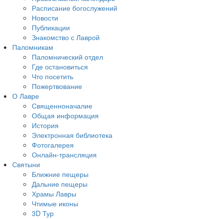
Расписание богослужений
Новости
Публикации
Знакомство с Лаврой
Паломникам
Паломнический отдел
Где остановиться
Что посетить
Пожертвование
О Лавре
Священноначалие
Общая информация
История
Электронная библиотека
Фотогалерея
Онлайн-трансляция
Святыни
Ближние пещеры
Дальние пещеры
Храмы Лавры
Чтимые иконы
3D Тур