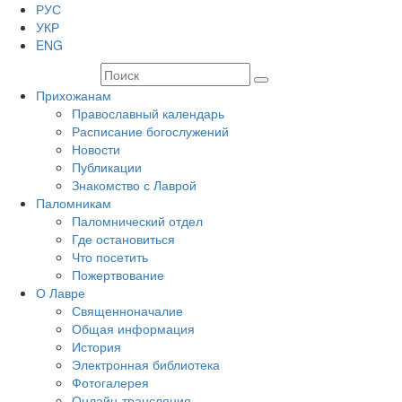
РУС
УКР
ENG
Прихожанам
Православный календарь
Расписание богослужений
Новости
Публикации
Знакомство с Лаврой
Паломникам
Паломнический отдел
Где остановиться
Что посетить
Пожертвование
О Лавре
Священноначалие
Общая информация
История
Электронная библиотека
Фотогалерея
Онлайн-трансляция