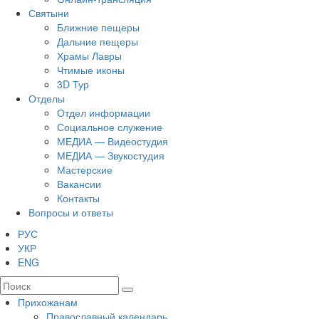
Святыни
Ближние пещеры
Дальние пещеры
Храмы Лавры
Чтимые иконы
3D Тур
Отделы
Отдел информации
Социальное служение
МЕДИА — Видеостудия
МЕДИА — Звукостудия
Мастерские
Вакансии
Контакты
Вопросы и ответы
РУС
УКР
ENG
Прихожанам
Православный календарь