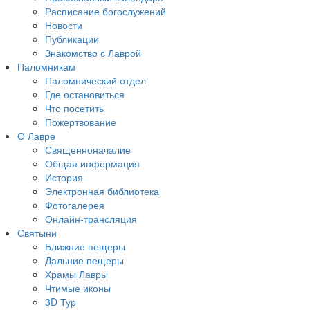
Расписание богослужений
Новости
Публикации
Знакомство с Лаврой
Паломникам
Паломнический отдел
Где остановиться
Что посетить
Пожертвование
О Лавре
Священноначалие
Общая информация
История
Электронная библиотека
Фотогалерея
Онлайн-трансляция
Святыни
Ближние пещеры
Дальние пещеры
Храмы Лавры
Чтимые иконы
3D Тур