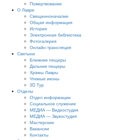
Пожертвование
О Лавре
Священноначалие
Общая информация
История
Электронная библиотека
Фотогалерея
Онлайн-трансляция
Святыни
Ближние пещеры
Дальние пещеры
Храмы Лавры
Чтимые иконы
3D Тур
Отделы
Отдел информации
Социальное служение
МЕДИА — Видеостудия
МЕДИА — Звукостудия
Мастерские
Вакансии
Контакты