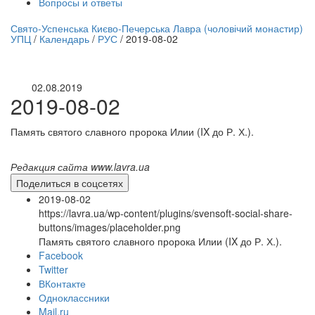
Вопросы и ответы
нлайн трансляция |
12 сентября
Свято-Успенська Києво-Печерська Лавра (чоловічий монастир)
УПЦ
/
Календарь
/
РУС
/
2019-08-02
Название трансляции
02.08.2019
2019-08-02
Память святого славного пророка Илии (IX до Р. Х.).
Редакция сайта www.lavra.ua
Поделиться в соцсетях
2019-08-02
https://lavra.ua/wp-content/plugins/svensoft-social-share-
buttons/images/placeholder.png
Память святого славного пророка Илии (IX до Р. Х.).
Facebook
Twitter
ВКонтакте
Одноклассники
Mail.ru