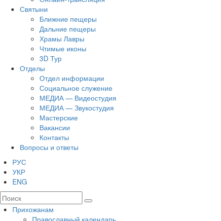
Святыни
Ближние пещеры
Дальние пещеры
Храмы Лавры
Чтимые иконы
3D Тур
Отделы
Отдел информации
Социальное служение
МЕДИА — Видеостудия
МЕДИА — Звукостудия
Мастерские
Вакансии
Контакты
Вопросы и ответы
РУС
УКР
ENG
Прихожанам
Православный календарь