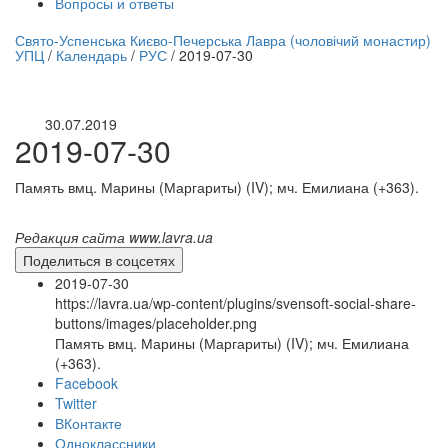
Вопросы и ответы
нлайн трансляция |
12 сентября
Свято-Успенська Києво-Печерська Лавра (чоловічий монастир)
УПЦ
/
Календарь
/
РУС
/
2019-07-30
Название трансляции
30.07.2019
2019-07-30
Память вмц. Марины (Маргариты) (IV); мч. Емилиана (+363).
Редакция сайта www.lavra.ua
Поделиться в соцсетях
2019-07-30
https://lavra.ua/wp-content/plugins/svensoft-social-share-
buttons/images/placeholder.png
Память вмц. Марины (Маргариты) (IV); мч. Емилиана
(+363).
Facebook
Twitter
ВКонтакте
Одноклассники