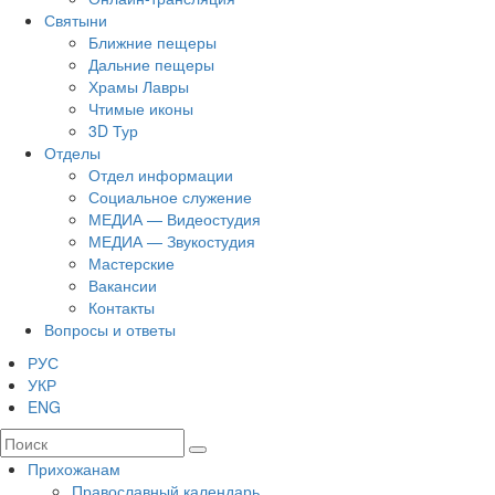
Святыни
Ближние пещеры
Дальние пещеры
Храмы Лавры
Чтимые иконы
3D Тур
Отделы
Отдел информации
Социальное служение
МЕДИА — Видеостудия
МЕДИА — Звукостудия
Мастерские
Вакансии
Контакты
Вопросы и ответы
РУС
УКР
ENG
Прихожанам
Православный календарь