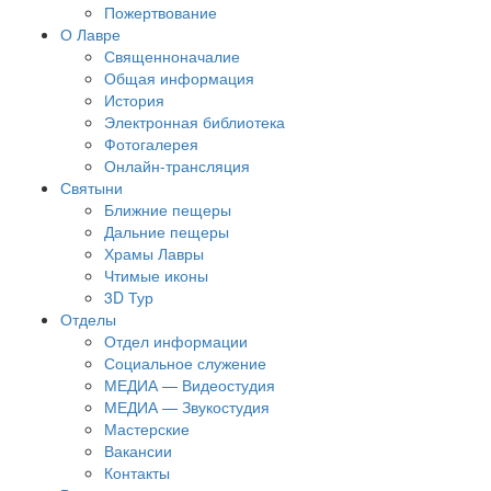
Пожертвование
О Лавре
Священноначалие
Общая информация
История
Электронная библиотека
Фотогалерея
Онлайн-трансляция
Святыни
Ближние пещеры
Дальние пещеры
Храмы Лавры
Чтимые иконы
3D Тур
Отделы
Отдел информации
Социальное служение
МЕДИА — Видеостудия
МЕДИА — Звукостудия
Мастерские
Вакансии
Контакты