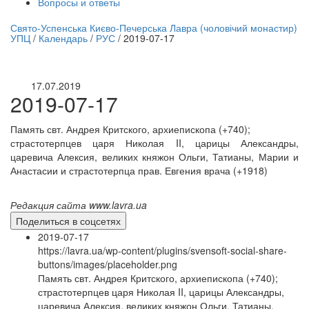
Вопросы и ответы
нлайн трансляция |
12 сентября
Свято-Успенська Києво-Печерська Лавра (чоловічий монастир)
УПЦ
/
Календарь
/
РУС
/
2019-07-17
Название трансляции
17.07.2019
2019-07-17
Память свт. Андрея Критского, архиепископа (+740);
страстотерпцев царя Николая II, царицы Александры,
царевича Алексия, великих княжон Ольги, Татианы, Марии и
Анастасии и страстотерпца прав. Евгения врача (+1918)
Редакция сайта www.lavra.ua
Поделиться в соцсетях
2019-07-17
https://lavra.ua/wp-content/plugins/svensoft-social-share-
buttons/images/placeholder.png
Память свт. Андрея Критского, архиепископа (+740);
страстотерпцев царя Николая II, царицы Александры,
царевича Алексия, великих княжон Ольги, Татианы,