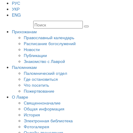
РУС
УКР
ENG
Прихожанам
Православный календарь
Расписание богослужений
Новости
Публикации
Знакомство с Лаврой
Паломникам
Паломнический отдел
Где остановиться
Что посетить
Пожертвование
О Лавре
Священноначалие
Общая информация
История
Электронная библиотека
Фотогалерея
Онлайн-трансляция