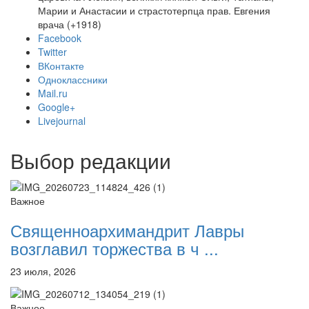
Марии и Анастасии и страстотерпца прав. Евгения
врача (+1918)
Facebook
Twitter
Онлайн трансляции
Веб-камеры
ВКонтакте
12 сентября 2015
Название трансляции
Одноклассники
12 сентября 2015
Название трансляции
Mail.ru
12 сентября 2015
Название трансляции
Google+
12 сентября 2015
Название трансляции
Livejournal
12 сентября 2015
Название трансляции
12 сентября 2015
Название трансляции
Выбор редакции
12 сентября 2015
Название трансляции
12 сентября 2015
Название трансляции
Перейти к архиву
Важное
Священноархимандрит Лавры
возглавил торжества в ч ...
23 июля, 2026
Важное