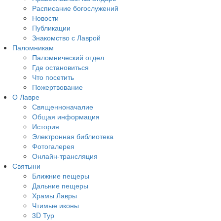
Расписание богослужений
Новости
Публикации
Знакомство с Лаврой
Паломникам
Паломнический отдел
Где остановиться
Что посетить
Пожертвование
О Лавре
Священноначалие
Общая информация
История
Электронная библиотека
Фотогалерея
Онлайн-трансляция
Святыни
Ближние пещеры
Дальние пещеры
Храмы Лавры
Чтимые иконы
3D Тур