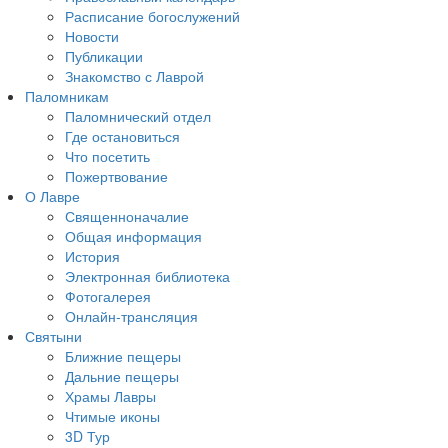
Расписание богослужений
Новости
Публикации
Знакомство с Лаврой
Паломникам
Паломнический отдел
Где остановиться
Что посетить
Пожертвование
О Лавре
Священноначалие
Общая информация
История
Электронная библиотека
Фотогалерея
Онлайн-трансляция
Святыни
Ближние пещеры
Дальние пещеры
Храмы Лавры
Чтимые иконы
3D Тур