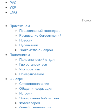
РУС
УКР
ENG
Прихожанам
Православный календарь
Расписание богослужений
Новости
Публикации
Знакомство с Лаврой
Паломникам
Паломнический отдел
Где остановиться
Что посетить
Пожертвование
О Лавре
Священноначалие
Общая информация
История
Электронная библиотека
Фотогалерея
Онлайн-трансляция