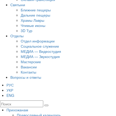
Святыни
Ближние пещеры
Дальние пещеры
Храмы Лавры
Чтимые иконы
3D Тур
Отделы
Отдел информации
Социальное служение
МЕДИА — Видеостудия
МЕДИА — Звукостудия
Мастерские
Вакансии
Контакты
Вопросы и ответы
РУС
УКР
ENG
Прихожанам
Православный календарь