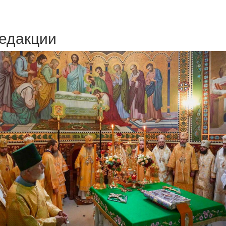
едакции
Веб-камеры
ие трансляции
ие трансляции
ие трансляции
ие трансляции
ие трансляции
ие трансляции
ие трансляции
ие трансляции