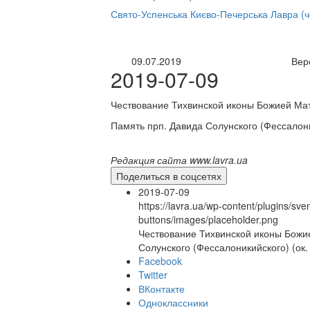
нлайн трансляция |
12 сентября
Свято-Успенська Києво-Печерська Лавра (
Название трансляции
09.07.2019
Вер
2019-07-09
Чествование Тихвинской иконы Божией Мат
Память прп. Давида Солунского (Фессалоник
Редакция сайта www.lavra.ua
Поделиться в соцсетях
2019-07-09
https://lavra.ua/wp-content/plugins/sve
buttons/images/placeholder.png
Чествование Тихвинской иконы Божие
Солунского (Фессалоникийского) (ок.
Facebook
Twitter
ВКонтакте
Одноклассники