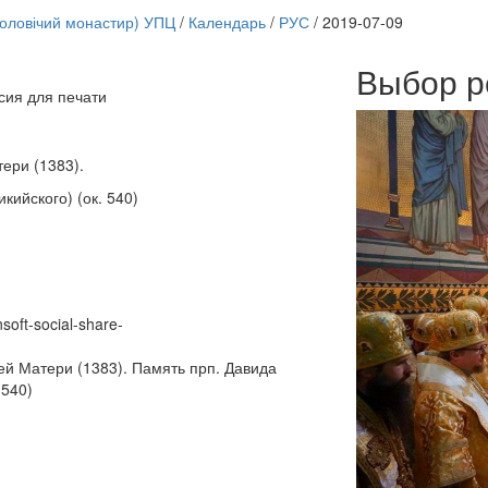
чоловічий монастир) УПЦ
/
Календарь
/
РУС
/
2019-07-09
Выбор р
сия для печати
Онлайн трансляции
12 сентября 2015
Назван
12 сентября 2015
Назван
ери (1383).
12 сентября 2015
Назван
12 сентября 2015
Назван
ийского) (ок. 540)
12 сентября 2015
Назван
12 сентября 2015
Назван
12 сентября 2015
Назван
12 сентября 2015
Назван
Перейти к архиву
nsoft-social-share-
й Матери (1383). Память прп. Давида
 540)