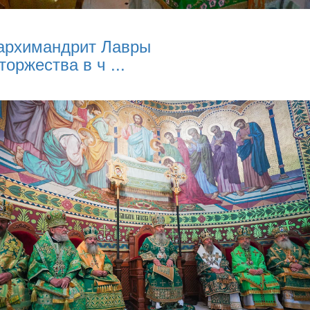
архимандрит Лавры
торжества в ч ...