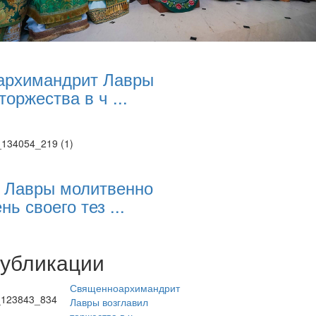
архимандрит Лавры
торжества в ч ...
 Лавры молитвенно
нь своего тез ...
публикации
Священноархимандрит
Лавры возглавил