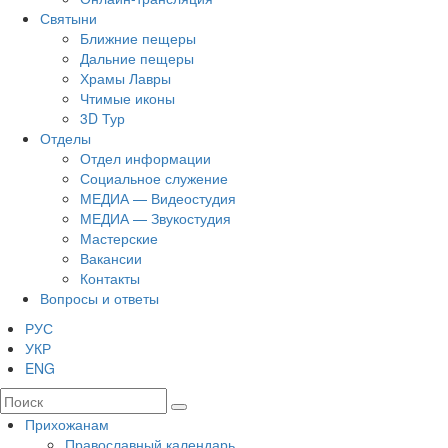
Святыни
Ближние пещеры
Дальние пещеры
Храмы Лавры
Чтимые иконы
3D Тур
Отделы
Отдел информации
Социальное служение
МЕДИА — Видеостудия
МЕДИА — Звукостудия
Мастерские
Вакансии
Контакты
Вопросы и ответы
РУС
УКР
ENG
Прихожанам
Православный календарь