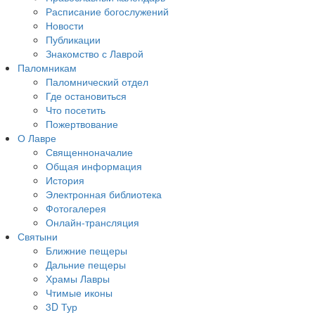
Расписание богослужений
Новости
Публикации
Знакомство с Лаврой
Паломникам
Паломнический отдел
Где остановиться
Что посетить
Пожертвование
О Лавре
Священноначалие
Общая информация
История
Электронная библиотека
Фотогалерея
Онлайн-трансляция
Святыни
Ближние пещеры
Дальние пещеры
Храмы Лавры
Чтимые иконы
3D Тур