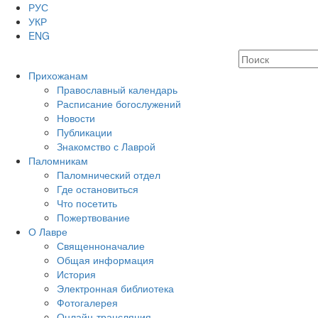
РУС
УКР
ENG
Прихожанам
Православный календарь
Расписание богослужений
Новости
Публикации
Знакомство с Лаврой
Паломникам
Паломнический отдел
Где остановиться
Что посетить
Пожертвование
О Лавре
Священноначалие
Общая информация
История
Электронная библиотека
Фотогалерея
Онлайн-трансляция