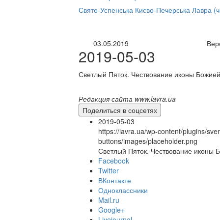
нлайн трансляция |
12 сентября
Свято-Успенська Києво-Печерська Лавра (
Название трансляции
03.05.2019
Вер
2019-05-03
Светлый Пяток. Чествование иконы Божие
Редакция сайта www.lavra.ua
Поделиться в соцсетях
2019-05-03
https://lavra.ua/wp-content/plugins/sve
buttons/images/placeholder.png
Светлый Пяток. Чествование иконы 
Facebook
Twitter
ВКонтакте
Одноклассники
Mail.ru
Google+
Livejournal