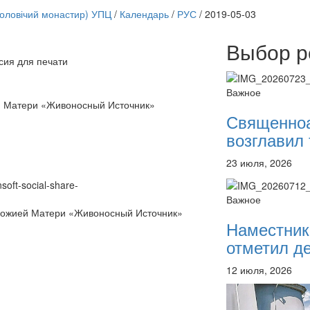
чоловічий монастир) УПЦ
/
Календарь
/
РУС
/
2019-05-03
Выбор р
сия для печати
Онлайн трансляции
12 сентября 2015
Назван
Важное
12 сентября 2015
Назван
й Матери «Живоносный Источник»
12 сентября 2015
Назван
Священно
12 сентября 2015
Назван
возглавил 
12 сентября 2015
Назван
12 сентября 2015
Назван
23 июля, 2026
12 сентября 2015
Назван
12 сентября 2015
Назван
nsoft-social-share-
Перейти к архиву
Важное
Божией Матери «Живоносный Источник»
Наместник
отметил де
12 июля, 2026