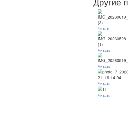
Другие 
Читать
Читать
Читать
Читать
Читать
Популя
Наместник
Пред
Неделя
видео
б