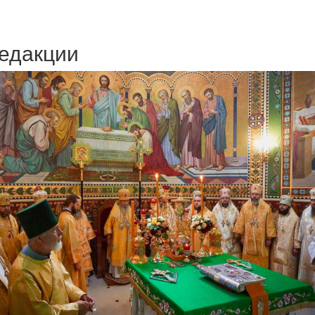
едакции
Веб-камеры
ие трансляции
ие трансляции
ие трансляции
ие трансляции
ие трансляции
ие трансляции
ие трансляции
ие трансляции