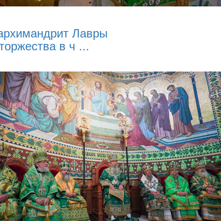
архимандрит Лавры
торжества в ч ...