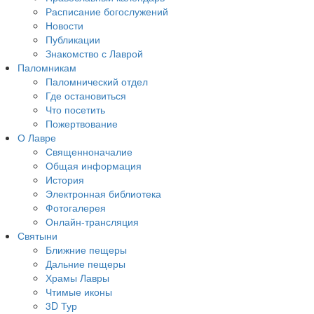
Расписание богослужений
Новости
Публикации
Знакомство с Лаврой
Паломникам
Паломнический отдел
Где остановиться
Что посетить
Пожертвование
О Лавре
Священноначалие
Общая информация
История
Электронная библиотека
Фотогалерея
Онлайн-трансляция
Святыни
Ближние пещеры
Дальние пещеры
Храмы Лавры
Чтимые иконы
3D Тур