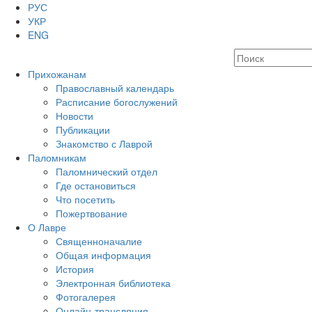
РУС
УКР
ENG
Прихожанам
Православный календарь
Расписание богослужений
Новости
Публикации
Знакомство с Лаврой
Паломникам
Паломнический отдел
Где остановиться
Что посетить
Пожертвование
О Лавре
Священноначалие
Общая информация
История
Электронная библиотека
Фотогалерея
Онлайн-трансляция