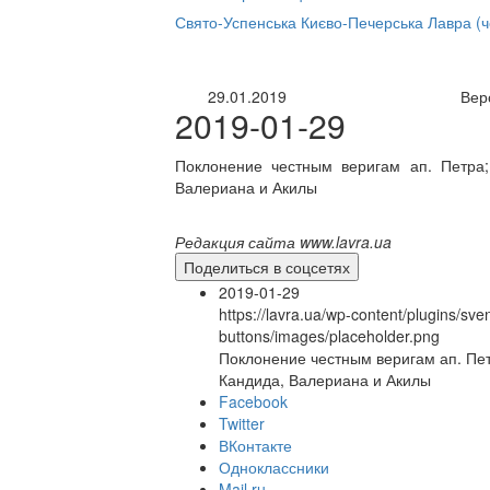
нлайн трансляция |
12 сентября
Свято-Успенська Києво-Печерська Лавра (
Название трансляции
29.01.2019
Вер
2019-01-29
Поклонение честным веригам ап. Петра;
Валериана и Акилы
Редакция сайта www.lavra.ua
Поделиться в соцсетях
2019-01-29
https://lavra.ua/wp-content/plugins/sve
buttons/images/placeholder.png
Поклонение честным веригам ап. Пет
Кандида, Валериана и Акилы
Facebook
Twitter
ВКонтакте
Одноклассники
Mail.ru