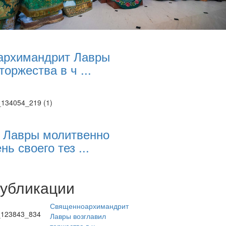
архимандрит Лавры
торжества в ч ...
 Лавры молитвенно
нь своего тез ...
публикации
Священноархимандрит
Лавры возглавил