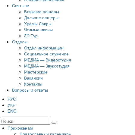
Святыни
Ближние пещеры
Дальние пещеры
Храмы Лавры
Чтимые иконы
3D Тур
Отделы
Отдел информации
Социальное служение
МЕДИА — Видеостудия
МЕДИА — Звукостудия
Мастерские
Вакансии
Контакты
Вопросы и ответы
РУС
УКР
ENG
Прихожанам
Православный календарь