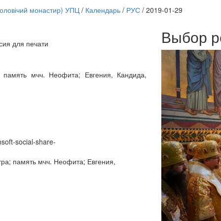
чоловічий монастир) УПЦ
/
Календарь
/
РУС
/
2019-01-29
Выбор р
сия для печати
Онлайн трансляции
12 сентября 2015
Назван
12 сентября 2015
Назван
 память мчч. Неофита; Евгения, Кандида,
12 сентября 2015
Назван
12 сентября 2015
Назван
12 сентября 2015
Назван
12 сентября 2015
Назван
12 сентября 2015
Назван
12 сентября 2015
Назван
Перейти к архиву
nsoft-social-share-
ра; память мчч. Неофита; Евгения,