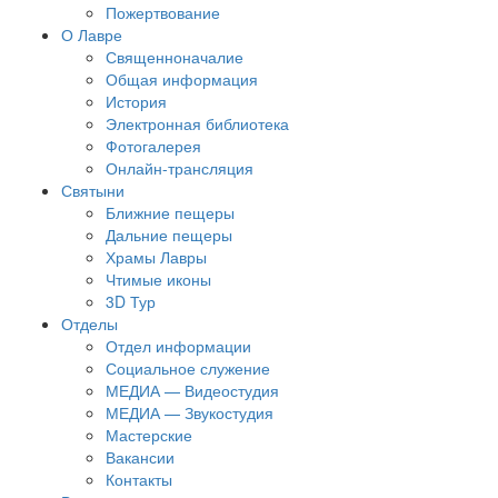
Пожертвование
О Лавре
Священноначалие
Общая информация
История
Электронная библиотека
Фотогалерея
Онлайн-трансляция
Святыни
Ближние пещеры
Дальние пещеры
Храмы Лавры
Чтимые иконы
3D Тур
Отделы
Отдел информации
Социальное служение
МЕДИА — Видеостудия
МЕДИА — Звукостудия
Мастерские
Вакансии
Контакты