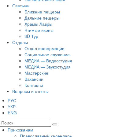
Святыни
Ближние пещеры
Дальние пещеры
Храмы Лавры
Чтимые иконы
3D Тур
Отделы
Отдел информации
Социальное служение
МЕДИА — Видеостудия
МЕДИА — Звукостудия
Мастерские
Вакансии
Контакты
Вопросы и ответы
РУС
УКР
ENG
Прихожанам
Православный календарь