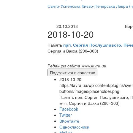
нлайн трансляция |
12 сентября
Свято-Успенська Києво-Печерська Лавра (
Название трансляции
20.10.2018
Вер
2018-10-20
Память
прп. Сергия Послушливого, Печер
Сергия и Вакха (290–303)
Редакция сайта www.lavra.ua
Поделиться в соцсетях
2018-10-20
https://lavra.ua/wp-content/plugins/sve
buttons/images/placeholder.png
Память прп. Сергия Послушливого, Пе
мчч. Сергия и Вакха (290–303)
Facebook
Twitter
ВКонтакте
Одноклассники
Mail.ru