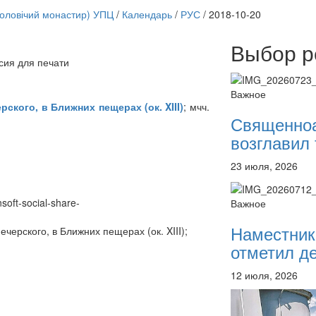
чоловічий монастир) УПЦ
/
Календарь
/
РУС
/
2018-10-20
Выбор р
сия для печати
Онлайн трансляции
12 сентября 2015
Назван
Важное
12 сентября 2015
Назван
ского, в Ближних пещерах (ок. XIII)
; мчч.
12 сентября 2015
Назван
Священно
12 сентября 2015
Назван
возглавил 
12 сентября 2015
Назван
12 сентября 2015
Назван
23 июля, 2026
12 сентября 2015
Назван
12 сентября 2015
Назван
Перейти к архиву
nsoft-social-share-
Важное
Наместник
черского, в Ближних пещерах (ок. XIII);
отметил де
12 июля, 2026