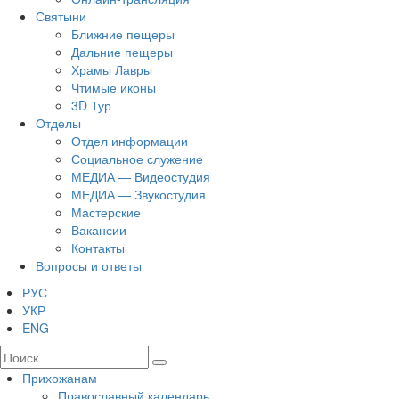
Святыни
Ближние пещеры
Дальние пещеры
Храмы Лавры
Чтимые иконы
3D Тур
Отделы
Отдел информации
Социальное служение
МЕДИА — Видеостудия
МЕДИА — Звукостудия
Мастерские
Вакансии
Контакты
Вопросы и ответы
РУС
УКР
ENG
Прихожанам
Православный календарь