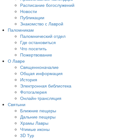
Расписание богослужений
Новости
Публикации
Знакомство с Лаврой
Паломникам
Паломнический отдел
Где остановиться
Что посетить
Пожертвование
О Лавре
Священноначалие
Общая информация
История
Электронная библиотека
Фотогалерея
Онлайн-трансляция
Святыни
Ближние пещеры
Дальние пещеры
Храмы Лавры
Чтимые иконы
3D Тур