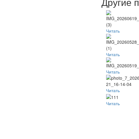
Другие 
Читать
Читать
Читать
Читать
Читать
Популя
Наместник
Пред
Неделя
видео
б