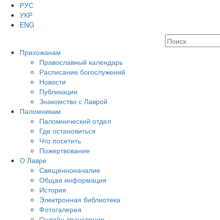
РУС
УКР
ENG
Прихожанам
Православный календарь
Расписание богослужений
Новости
Публикации
Знакомство с Лаврой
Паломникам
Паломнический отдел
Где остановиться
Что посетить
Пожертвование
О Лавре
Священноначалие
Общая информация
История
Электронная библиотека
Фотогалерея
Онлайн-трансляция