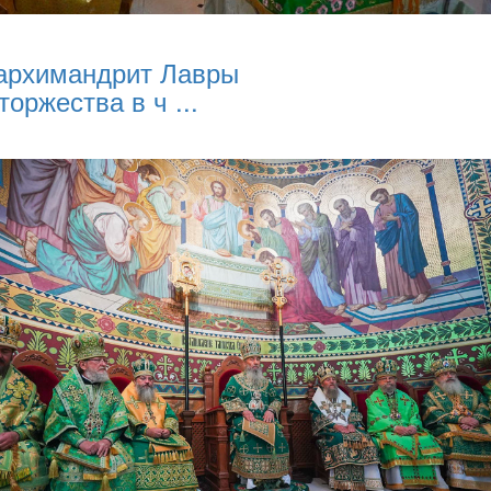
архимандрит Лавры
торжества в ч ...