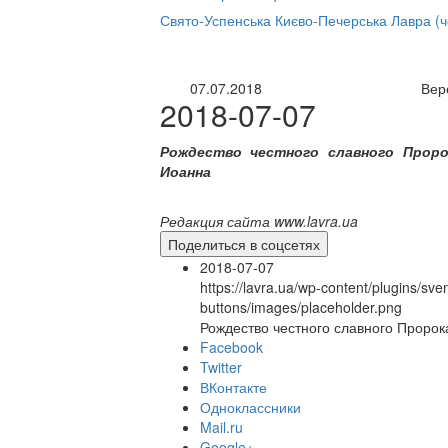
нлайн трансляция |
12 сентября
Свято-Успенська Києво-Печерська Лавра (
Название трансляции
07.07.2018
Вер
2018-07-07
Рождество честного славного Проро
Иоанна
Редакция сайта www.lavra.ua
Поделиться в соцсетях
2018-07-07
https://lavra.ua/wp-content/plugins/sve
buttons/images/placeholder.png
Рождество честного славного Пророк
Facebook
Twitter
ВКонтакте
Одноклассники
Mail.ru
Google+