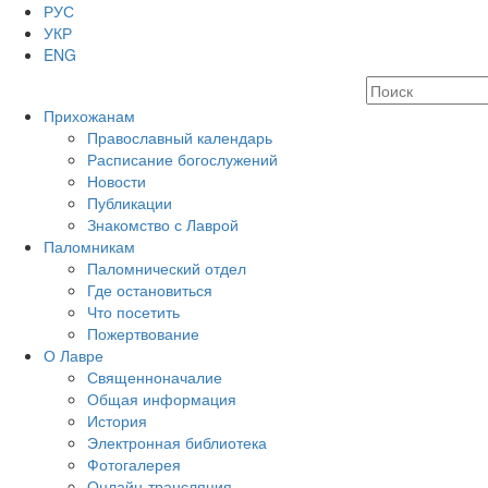
РУС
УКР
ENG
Прихожанам
Православный календарь
Расписание богослужений
Новости
Публикации
Знакомство с Лаврой
Паломникам
Паломнический отдел
Где остановиться
Что посетить
Пожертвование
О Лавре
Священноначалие
Общая информация
История
Электронная библиотека
Фотогалерея
Онлайн-трансляция