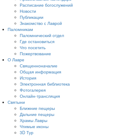
Расписание богослужений
Новости
Публикации
Знакомство с Лаврой
Паломникам
Паломнический отдел
Где остановиться
Что посетить
Пожертвование
О Лавре
Священноначалие
Общая информация
История
Электронная библиотека
Фотогалерея
Онлайн-трансляция
Святыни
Ближние пещеры
Дальние пещеры
Храмы Лавры
Чтимые иконы
3D Тур