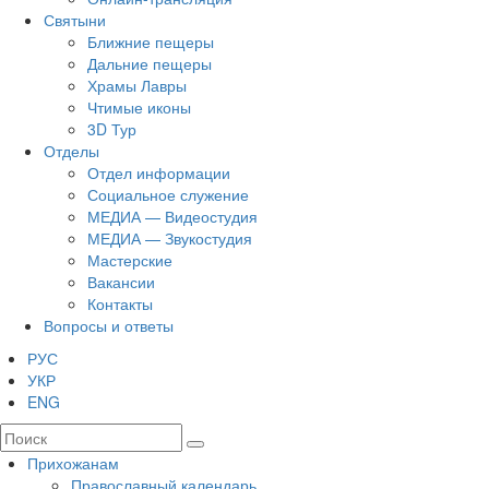
Святыни
Ближние пещеры
Дальние пещеры
Храмы Лавры
Чтимые иконы
3D Тур
Отделы
Отдел информации
Социальное служение
МЕДИА — Видеостудия
МЕДИА — Звукостудия
Мастерские
Вакансии
Контакты
Вопросы и ответы
РУС
УКР
ENG
Прихожанам
Православный календарь