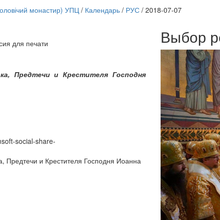
чоловічий монастир) УПЦ
/
Календарь
/
РУС
/
2018-07-07
Выбор р
сия для печати
Онлайн трансляции
12 сентября 2015
Назван
12 сентября 2015
Назван
ка, Предтечи и Крестителя Господня
12 сентября 2015
Назван
12 сентября 2015
Назван
12 сентября 2015
Назван
12 сентября 2015
Назван
12 сентября 2015
Назван
12 сентября 2015
Назван
Перейти к архиву
nsoft-social-share-
а, Предтечи и Крестителя Господня Иоанна