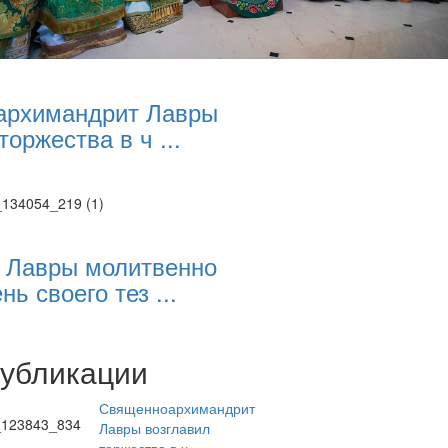
архимандрит Лавры
торжества в ч ...
 Лавры молитвенно
нь своего тез ...
публикации
Священноархимандрит
Лавры возглавил