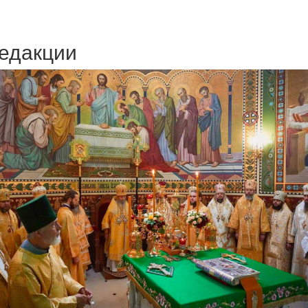
едакции
Веб-камеры
ие трансляции
ие трансляции
ие трансляции
ие трансляции
ие трансляции
ие трансляции
ие трансляции
ие трансляции