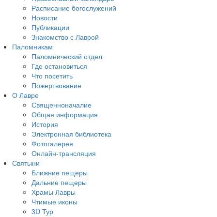
Расписание богослужений
Новости
Публикации
Знакомство с Лаврой
Паломникам
Паломнический отдел
Где остановиться
Что посетить
Пожертвование
О Лавре
Священноначалие
Общая информация
История
Электронная библиотека
Фотогалерея
Онлайн-трансляция
Святыни
Ближние пещеры
Дальние пещеры
Храмы Лавры
Чтимые иконы
3D Тур