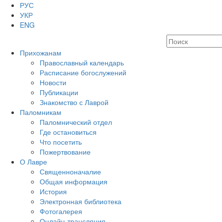
РУС
УКР
ENG
Прихожанам
Православный календарь
Расписание богослужений
Новости
Публикации
Знакомство с Лаврой
Паломникам
Паломнический отдел
Где остановиться
Что посетить
Пожертвование
О Лавре
Священноначалие
Общая информация
История
Электронная библиотека
Фотогалерея
Онлайн-трансляция