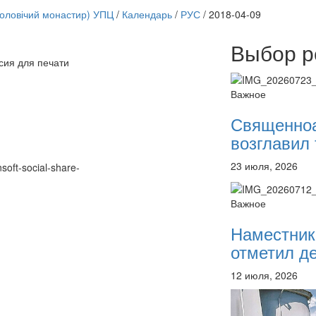
чоловічий монастир) УПЦ
/
Календарь
/
РУС
/
2018-04-09
Выбор р
сия для печати
Онлайн трансляции
12 сентября 2015
Назван
Важное
12 сентября 2015
Назван
12 сентября 2015
Назван
Священно
12 сентября 2015
Назван
возглавил 
12 сентября 2015
Назван
12 сентября 2015
Назван
23 июля, 2026
12 сентября 2015
Назван
nsoft-social-share-
12 сентября 2015
Назван
Перейти к архиву
Важное
Наместник
отметил де
12 июля, 2026