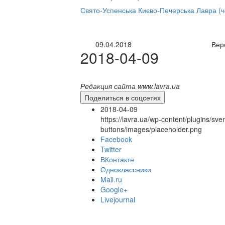
нлайн трансляция |
12 сентября
Свято-Успенська Києво-Печерська Лавра (
Название трансляции
09.04.2018
Вер
2018-04-09
Редакция сайта www.lavra.ua
Поделиться в соцсетях
2018-04-09
https://lavra.ua/wp-content/plugins/sve
buttons/images/placeholder.png
Facebook
Twitter
ВКонтакте
Одноклассники
Mail.ru
Google+
Livejournal