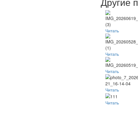
Другие 
Читать
Читать
Читать
Читать
Читать
Популя
Наместник
Пред
Неделя
видео
б