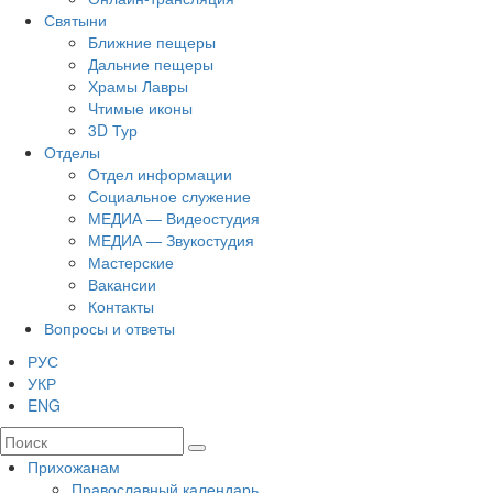
Святыни
Ближние пещеры
Дальние пещеры
Храмы Лавры
Чтимые иконы
3D Тур
Отделы
Отдел информации
Социальное служение
МЕДИА — Видеостудия
МЕДИА — Звукостудия
Мастерские
Вакансии
Контакты
Вопросы и ответы
РУС
УКР
ENG
Прихожанам
Православный календарь