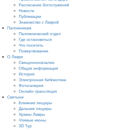
Расписание богослужений
Новости
Публикации
Знакомство с Лаврой
Паломникам
Паломнический отдел
Где остановиться
Что посетить
Пожертвование
О Лавре
Священноначалие
Общая информация
История
Электронная библиотека
Фотогалерея
Онлайн-трансляция
Святыни
Ближние пещеры
Дальние пещеры
Храмы Лавры
Чтимые иконы
3D Тур