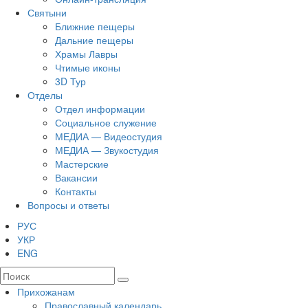
Святыни
Ближние пещеры
Дальние пещеры
Храмы Лавры
Чтимые иконы
3D Тур
Отделы
Отдел информации
Социальное служение
МЕДИА — Видеостудия
МЕДИА — Звукостудия
Мастерские
Вакансии
Контакты
Вопросы и ответы
РУС
УКР
ENG
Прихожанам
Православный календарь