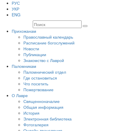
РУС
УКР
ENG
Прихожанам
Православный календарь
Расписание богослужений
Новости
Публикации
Знакомство с Лаврой
Паломникам
Паломнический отдел
Где остановиться
Что посетить
Пожертвование
О Лавре
Священноначалие
Общая информация
История
Электронная библиотека
Фотогалерея
Онлайн-трансляция