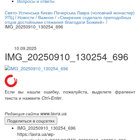
Вопросы и ответы
нлайн трансляция |
12 сентября
Свято-Успенська Києво-Печерська Лавра (чоловічий монастир)
УПЦ
/
Новости
/
Важное
/
«Смирение соделало преподобных
Название трансляции
отцов достойными стяжания благодати Божией»
/
IMG_20250910_130254_696
10.09.2025
IMG_20250910_130254_696
Если вы нашли ошибку, пожалуйста, выделите фрагмент
текста и нажмите
Ctrl+Enter
.
Редакция сайта www.lavra.ua
Поделиться в соцсетях
IMG_20250910_130254_696
https://lavra.ua/wp-