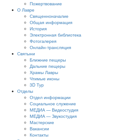
Пожертвование
О Лавре
Священноначалие
Общая информация
История
Электронная библиотека
Фотогалерея
Онлайн-трансляция
Святыни
Ближние пещеры
Дальние пещеры
Храмы Лавры
Чтимые иконы
3D Тур
Отделы
Отдел информации
Социальное служение
МЕДИА — Видеостудия
МЕДИА — Звукостудия
Мастерские
Вакансии
Контакты