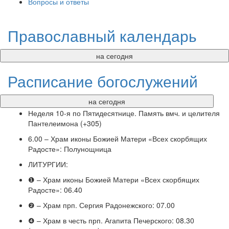
Вопросы и ответы
нлайн трансляция |
12 сентября
Православный календарь
Название трансляции
на сегодня
Расписание богослужений
на сегодня
Неделя 10-я по Пятидесятнице. Память вмч. и целителя
Пантелеимона (+305)
6.00 – Храм иконы Божией Матери «Всех скорбящих
Радосте»: Полунощница
ЛИТУРГИИ:
❶ – Храм иконы Божией Матери «Всех скорбящих
Радосте»: 06.40
❷ – Храм прп. Сергия Радонежского: 07.00
❹ – Храм в честь прп. Агапита Печерского: 08.30