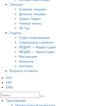
Святыни
Ближние пещеры
Дальние пещеры
Храмы Лавры
Чтимые иконы
3D Тур
Отделы
Отдел информации
Социальное служение
МЕДИА — Видеостудия
МЕДИА — Звукостудия
Мастерские
Вакансии
Контакты
Вопросы и ответы
РУС
УКР
ENG
Прихожанам
Православный календарь