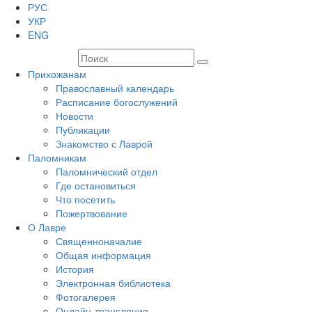
РУС
УКР
ENG
Прихожанам
Православный календарь
Расписание богослужений
Новости
Публикации
Знакомство с Лаврой
Паломникам
Паломнический отдел
Где остановиться
Что посетить
Пожертвование
О Лавре
Священноначалие
Общая информация
История
Электронная библиотека
Фотогалерея
Онлайн-трансляция