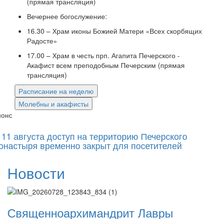
(прямая трансляция)
Вечернее богослужение:
16.30 – Храм иконы Божией Матери «Всех скорбящих
Радосте»
Онлайн трансляции
Веб-камеры
12 сентября 2015
Название трансляции
17.00 – Храм в честь прп. Агапита Печерского -
12 сентября 2015
Название трансляции
Акафист всем преподобным Печерским (прямая
12 сентября 2015
Название трансляции
трансляция)
12 сентября 2015
Название трансляции
Расписание на неделю
12 сентября 2015
Название трансляции
12 сентября 2015
Название трансляции
Молебны и акафисты
12 сентября 2015
Название трансляции
нонс
12 сентября 2015
Название трансляции
 11 августа доступ на территорию Печерского
Перейти к архиву
онастыря временно закрыт для посетителей
Новости
Священноархимандрит Лавры