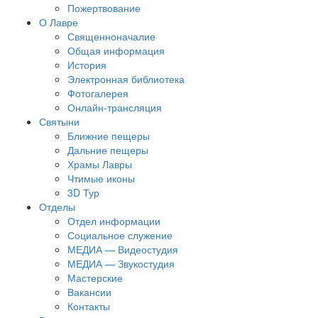
Пожертвование
О Лавре
Священноначалие
Общая информация
История
Электронная библиотека
Фотогалерея
Онлайн-трансляция
Святыни
Ближние пещеры
Дальние пещеры
Храмы Лавры
Чтимые иконы
3D Тур
Отделы
Отдел информации
Социальное служение
МЕДИА — Видеостудия
МЕДИА — Звукостудия
Мастерские
Вакансии
Контакты