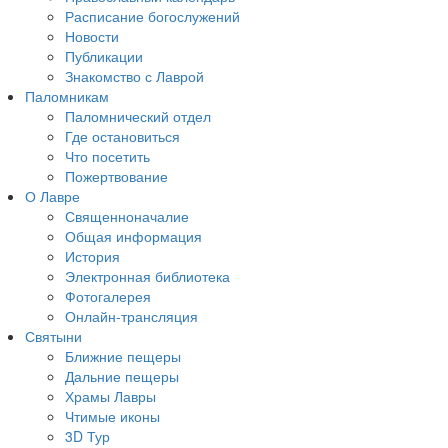
Расписание богослужений
Новости
Публикации
Знакомство с Лаврой
Паломникам
Паломнический отдел
Где остановиться
Что посетить
Пожертвование
О Лавре
Священноначалие
Общая информация
История
Электронная библиотека
Фотогалерея
Онлайн-трансляция
Святыни
Ближние пещеры
Дальние пещеры
Храмы Лавры
Чтимые иконы
3D Тур